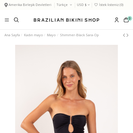
Amerika Birleşik Devletleri
Türkçe
USD $
İstek listeniz (
0
)
0
Ana Sayfa
Kadın mayo
Mayo
Shimmer-Black Sara-Op