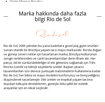
Origin: Menşei: Brezilya
Mayo Siyah Rio de Sol SPRING
Marka hakkında daha fazla
Alaşım
bilgi Rio de Sol
Alaşım: 84% Biodegradable Nylon (AMNI SOUL ECO), 16%
Spandex (LYCRA) - OEKO-TEX - Chlorine Resistant
Astar: 84% Biodegradable Nylon (AMNI SOUL ECO), 16%
Spandex (LYCRA) - OEKO-TEX - Chlorine Resistant
UV Protection: UPF 50+
Ürün bilgisi
Rio de Sol, 2005 yılından bu yana kadınlara güzel plaj giyim ürünleri
sunan otantik bir Brezilya yaşam tarzı mayo markasıdır. Rio’da doğan
Departman: Kadin, Mayo
ve güneşi seven ruhlar için tasarlanan marka, Brezilya kültürünün
Paket içeriği: 1 x Mayo (Diğer aksesuarlar dahil değildir)
zengin renklerinden ve canlı tasarımlarından derin ilham alır. Her
HS CODE: 6112.41.0010
parça, stil ile sürdürülebilirliğin el ele gitmesini sağlamak için Três
SKU: 1981127028
Rios’ta özenle ve bilinçli seçimlerle üretilir. Baştan çıkarıcı
EAN: XS (7899810456816), S (7899810456823), M (7899810456830),
tasarımlardan son derece yumuşak malzemelerin kullanımına kadar
L (7899810456847), XL (7899810457028)
Rio de Sol, her bikini ve mayo modelini konforunuz ve bireyselliğiniz
Ağırlık: 115g / 0.25lb / 4.06oz
düşünülerek tasarlamıştır. Etik üretim ve tropikal yaşam tarzına
Rötuşlanmış fotoğraflar
duyulan tutkuyla desteklenen, güneşle dolu ışıltılı bir estetik
Yıkama ve bakım talimatları
arayanlar için en ideal seçimdir.
Şunun için bakım talimatları: Rio de Sol Shimmer-
Black Sara-Op
Yeni bikini setinizden birkaç mevsim keyif almak ister misiniz? Eğer