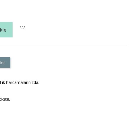
kle
ler
 ık harcamalarınızda.
ikası.