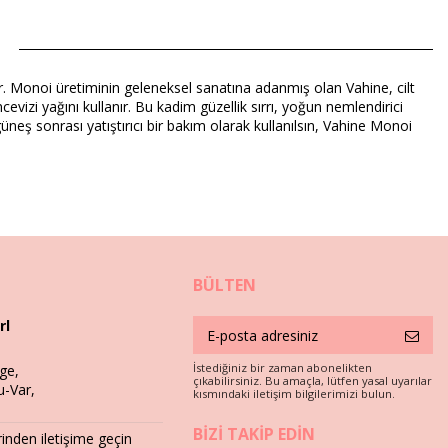
dır. Monoi üretiminin geleneksel sanatına adanmış olan Vahine, cilt
cevizi yağını kullanır. Bu kadim güzellik sırrı, yoğun nemlendirici
er güneş sonrası yatıştırıcı bir bakım olarak kullanılsın, Vahine Monoi
BÜLTEN
rl
İstediğiniz bir zaman abonelikten
ge,
çıkabilirsiniz. Bu amaçla, lütfen yasal uyarılar
u-Var,
kısmındaki iletişim bilgilerimizi bulun.
BIZI TAKIP EDIN
nden iletişime geçin