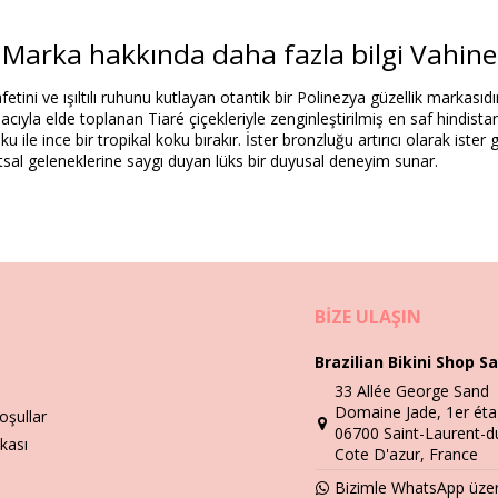
Marka hakkında daha fazla bilgi Vahine
Ürün bilgisi
etini ve ışıltılı ruhunu kutlayan otantik bir Polinezya güzellik markası
 değildir)
acıyla elde toplanan Tiaré çiçekleriyle zenginleştirilmiş en saf hindistan
doku ile ince bir tropikal koku bırakır. İster bronzluğu artırıcı olarak ist
utsal geleneklerine saygı duyan lüks bir duyusal deneyim sunar.
Yıkama ve bakım talimatları
hine Tahiti 5*30Ml
BIZE ULAŞIN
Brazilian Bikini Shop Sa
33 Allée George Sand
Domaine Jade, 1er éta
oşullar
06700 Saint-Laurent-d
ikası
Cote D'azur, France
Bizimle WhatsApp üzeri