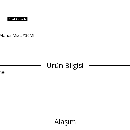
Stokta yok
 Monoi Mix 5*30Ml
Ürün Bilgisi
ne
Alaşım