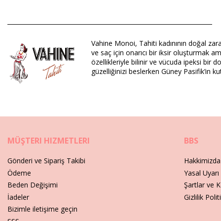
Alaşım: 91% Monoi AO
UV Protection: SPF 6
Departman: Unisex, Hediye Setleri ve Kitler
Vahine Monoi, Tahiti kadınının doğal zaraf
Paket içeriği: 1 x Hediye Setleri ve Kitler (Diğer aksesuarlar dahil
ve saç için onarıcı bir iksir oluşturmak am
HS CODE: 330499
özellikleriyle bilinir ve vücuda ipeksi bir 
SKU: 198206
güzelliğinizi beslerken Güney Pasifik’in k
EAN: Boyut benzersiz (7899650001955)
Tedarikçi referansı: PPACK5*30VT
Ağırlık: 150g / 0.33lb / 5.29oz
Rötuşlanmış fotoğraflar
Şunun için bakım talimatları: Vahine Pack Monoi Va
MÜŞTERI HIZMETLERI
BBS
Gönderi ve Sipariş Takibi
Hakkimizda
Ödeme
Yasal Uyarı
Beden Değişimi
Şartlar ve K
İadeler
Gizlilik Polit
Bizimle iletişime geçin