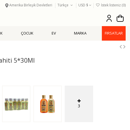
Amerika Birleşik Devletleri
Türkçe
USD $
İstek listeniz (
0
)
EK
ÇOCUK
EV
MARKA
FIRSATLAR
ahiti 5*30Ml
3