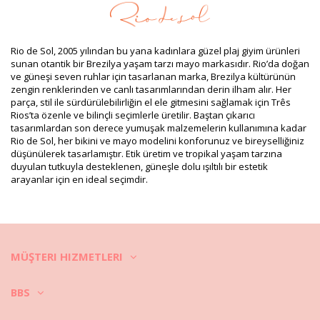
SKU: 1981121264
EAN: S (7899810298348), M (7899810298355), L (7899810298362)
Ağırlık: 600g / 1.32lb / 21.16oz
Baskı tam değildir ve kesime göre değişebilir
Rio de Sol, 2005 yılından bu yana kadınlara güzel plaj giyim ürünleri
Rötuşlanmış fotoğraflar
sunan otantik bir Brezilya yaşam tarzı mayo markasıdır. Rio’da doğan
Yıkama ve bakım talimatları
ve güneşi seven ruhlar için tasarlanan marka, Brezilya kültürünün
Şunun için bakım talimatları: Rio de Sol Oasis Mini
zengin renklerinden ve canlı tasarımlarından derin ilham alır. Her
parça, stil ile sürdürülebilirliğin el ele gitmesini sağlamak için Três
Dress
Rios’ta özenle ve bilinçli seçimlerle üretilir. Baştan çıkarıcı
tasarımlardan son derece yumuşak malzemelerin kullanımına kadar
Rio de Sol, her bikini ve mayo modelini konforunuz ve bireyselliğiniz
düşünülerek tasarlamıştır. Etik üretim ve tropikal yaşam tarzına
duyulan tutkuyla desteklenen, güneşle dolu ışıltılı bir estetik
arayanlar için en ideal seçimdir.
MÜŞTERI HIZMETLERI
BBS