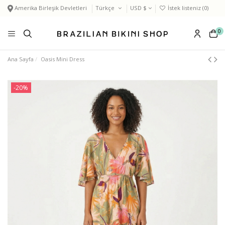
Amerika Birleşik Devletleri
Türkçe
USD $
İstek listeniz (
0
)
0
Ana Sayfa
Oasis Mini Dress
-20%