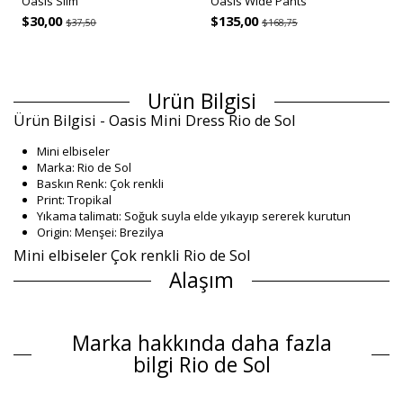
Oasis Slim
Oasis Wide Pants
$30,00
$135,00
$37,50
$168,75
Ürün Bilgisi
Ürün Bilgisi - Oasis Mini Dress Rio de Sol
Mini elbiseler
Marka: Rio de Sol
Baskın Renk: Çok renkli
Print: Tropikal
Yıkama talimatı: Soğuk suyla elde yıkayıp sererek kurutun
Origin: Menşei: Brezilya
Mini elbiseler Çok renkli Rio de Sol
Alaşım
Alaşım: 100% Nylon
Ürün bilgisi
Marka hakkında daha fazla
Departman: Kadin, Mini elbiseler
bilgi Rio de Sol
Paket içeriği: 1 x Mini elbiseler (Diğer aksesuarlar dahil değildir)
HS CODE: 611430