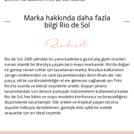
Alaşım
Marka hakkında daha fazla
Alaşım: 84% Biodegradable Nylon (AMNI SOUL ECO), 16%
Spandex (LYCRA) - OEKO-TEX - Chlorine Resistant
bilgi Rio de Sol
Astar: 84% Biodegradable Nylon (AMNI SOUL ECO), 16%
Spandex (LYCRA) - OEKO-TEX - Chlorine Resistant
UV Protection: UPF 50+
Ürün bilgisi
Departman: Kadin, Bikini Altı
Rio de Sol, 2005 yılından bu yana kadınlara güzel plaj giyim ürünleri
Paket içeriği: 1 x Bikini Altı (Diğer aksesuarlar dahil değildir)
sunan otantik bir Brezilya yaşam tarzı mayo markasıdır. Rio’da doğan
HS CODE: 6112.41.0010
ve güneşi seven ruhlar için tasarlanan marka, Brezilya kültürünün
SKU: 1981121763
zengin renklerinden ve canlı tasarımlarından derin ilham alır. Her
EAN: XS (7899810321169), S (7899810321176), M (7899810321183),
parça, stil ile sürdürülebilirliğin el ele gitmesini sağlamak için Três
L (7899810321190), XL (7899810321206)
Rios’ta özenle ve bilinçli seçimlerle üretilir. Baştan çıkarıcı
Ağırlık: 45g / 0.1lb / 1.59oz
tasarımlardan son derece yumuşak malzemelerin kullanımına kadar
Rötuşlanmış fotoğraflar
Rio de Sol, her bikini ve mayo modelini konforunuz ve bireyselliğiniz
Yıkama ve bakım talimatları
düşünülerek tasarlamıştır. Etik üretim ve tropikal yaşam tarzına
Şunun için bakım talimatları: Rio de Sol Bottom Navy
duyulan tutkuyla desteklenen, güneşle dolu ışıltılı bir estetik
arayanlar için en ideal seçimdir.
Nice-Fio
Yeni bikini setinizden birkaç mevsim keyif almak ister misiniz? Eğer
öyleyse, ona nasıl iyi bakılacağını öğrenmeniz gerekir. Bikini setinizin
birden fazla yaz boyunca tadını çıkarmak istiyorsanız kaliteli kumaş