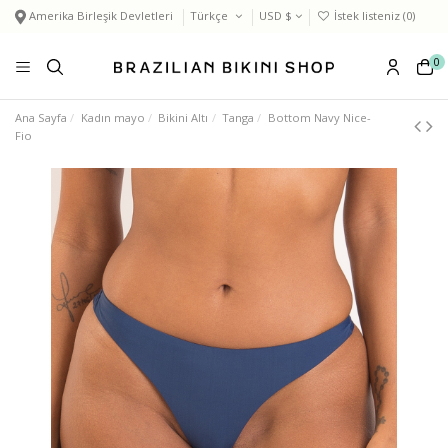
Amerika Birleşik Devletleri
Türkçe
USD $
İstek listeniz (
0
)
0
Ana Sayfa
Kadın mayo
Bikini Altı
Tanga
Bottom Navy Nice-
Fio