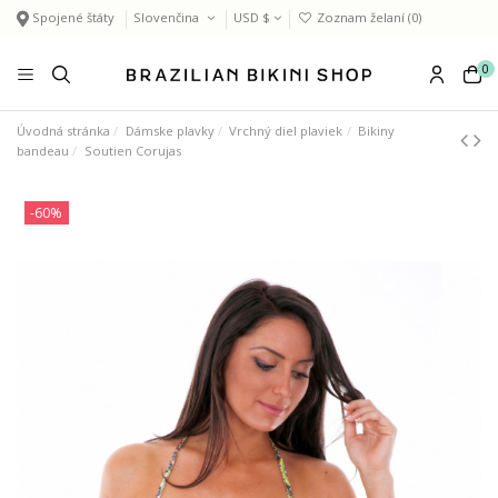
Spojené štáty
Slovenčina
USD $
Zoznam želaní (
0
)
0
Úvodná stránka
Dámske plavky
Vrchný diel plaviek
Bikiny
bandeau
Soutien Corujas
-60%