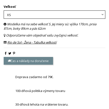
Veľkosť
Modelka má na sebe veľkosť S. Jej miery sú: výška 170cm, prsia
87cm, boky 89cm a pás 62cm
Odporúčame vám objednať vašu zvyčajnú veľkosť.
Rio de Sol - Žena - Tabuľka veľkostí
Čas a náklady na doručenie
Doprava zadarmo od 79€.
100-dňová politika výmeny tovaru
30-dňová lehota na vrátenie tovaru.