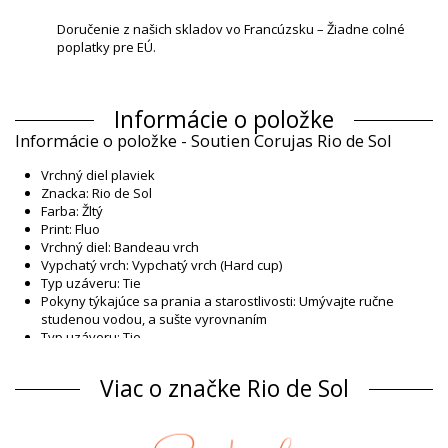
Doručenie z našich skladov vo Francúzsku – Žiadne colné
poplatky pre EÚ.
Informácie o položke
Informácie o položke - Soutien Corujas Rio de Sol
Vrchný diel plaviek
Znacka: Rio de Sol
Farba: Žltý
Print: Fluo
Vrchný diel: Bandeau vrch
Vypchatý vrch: Vypchatý vrch (Hard cup)
Typ uzáveru: Tie
Pokyny týkajúce sa prania a starostlivosti: Umývajte ručne
studenou vodou, a sušte vyrovnaním
Typ uzáveru: Tie
Pôvod: Vyrobené v Brazílii
Vrchný diel plaviek Žltý Rio de Sol
Viac o značke Rio de Sol
Zloženie
Zloženie: 85% Polyamide, 15% Elastane