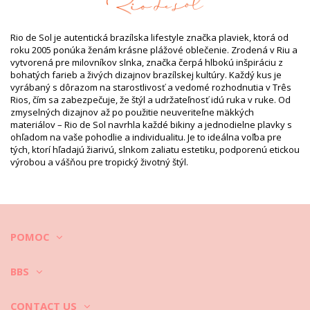
Podšívka: 100% Polyamide
Informácie o produkte
Rio de Sol je autentická brazílska lifestyle značka plaviek, ktorá od
Oddelenie: Žena, Vrchný diel plaviek
roku 2005 ponúka ženám krásne plážové oblečenie. Zrodená v Riu a
Balík obsahuje: 1 x Vrchný diel plaviek (Neobsahuje ďalšie
vytvorená pre milovníkov slnka, značka čerpá hlbokú inšpiráciu z
doplnky)
bohatých farieb a živých dizajnov brazílskej kultúry. Každý kus je
HS CODE: 6112.41.0010
vyrábaný s dôrazom na starostlivosť a vedomé rozhodnutia v Três
SKU: 1981095300
Rios, čím sa zabezpečuje, že štýl a udržateľnosť idú ruka v ruke. Od
EAN: XS (7899810041128), S (7899810041135), M (7899810041142),
zmyselných dizajnov až po použitie neuveriteľne mäkkých
L (7899810041159), XL (7899810041166)
materiálov – Rio de Sol navrhla každé bikiny a jednodielne plavky s
Odkaz na potlač: RDS 2016 CORUJAS
ohľadom na vaše pohodlie a individualitu. Je to ideálna voľba pre
Váha: 55g / 0.12lb / 1.94oz
tých, ktorí hľadajú žiarivú, slnkom zaliatu estetiku, podporenú etickou
Potlač nie je presná a môže sa líšiť podľa strihu
výrobou a vášňou pre tropický životný štýl.
Retušované fotky
Pokyny týkajúce sa prania a
starostlivosti
Pokyny týkajúce sa starostlivosti: Rio de Sol Soutien
Corujas
POMOC
Chcete si svoje plavky užívať počas viacerých sezón? Ak áno, musíte
sa naučiť, ako sa o ne dobre starať. Kvalitná látka je nevyhnutnosť,
BBS
ak si chcete bikiny užiť viac ako jedno leto, ale čo spraviť, aby vám
vydržali aj niekoľko rokov?
CONTACT US