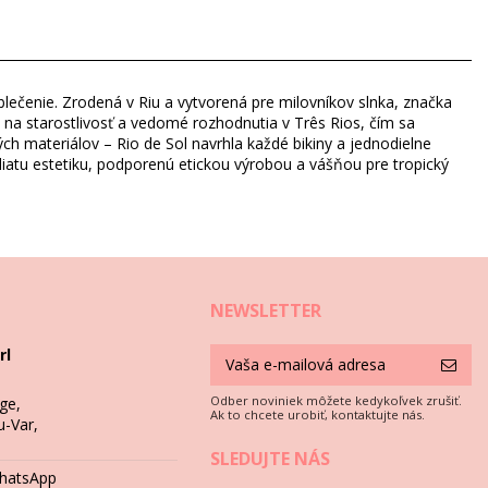
blečenie. Zrodená v Riu a vytvorená pre milovníkov slnka, značka
m na starostlivosť a vedomé rozhodnutia v Três Rios, čím sa
ch materiálov – Rio de Sol navrhla každé bikiny a jednodielne
zaliatu estetiku, podporenú etickou výrobou a vášňou pre tropický
NEWSLETTER
rl
i
Odber noviniek môžete kedykoľvek zrušiť.
ge,
Ak to chcete urobiť, kontaktujte nás.
u-Var,
k si chcete bikiny užiť viac ako jedno leto, ale čo spraviť, aby vám
SLEDUJTE NÁS
WhatsApp