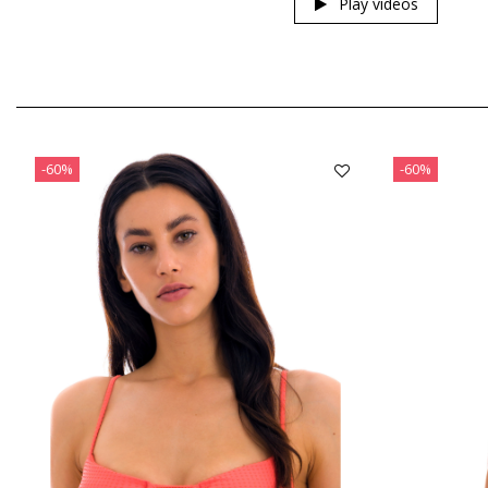
Play videos
-60%
-60%