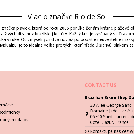
Viac o značke Rio de Sol
Zloženie
tyle značka plaviek, ktorá od roku 2005 ponúka ženám krásne plážové o
eko-Tex Standard
b a živých dizajnov brazílskej kultúry. Každý kus je vyrábaný s dôrazo
eko-Tex Standard
ruka v ruke. Od zmyselných dizajnov až po použitie neuveriteľne mäkký
idualitu. Je to ideálna voľba pre tých, ktorí hľadajú žiarivú, slnkom 
Informácie o produkte
nky)
5480), L (7899810165497), XL (7899810165503)
CONTACT US
Brazilian Bikini Shop Sa
ormácie
33 Allée George Sand
Pokyny týkajúce sa prania a starostlivost
Domaine Jade, 1er éta
podmienky
ts-Tabata Tri-Mel
06700 Saint-Laurent-d
obných údajov
Cote D'azur, France
sa naučiť, ako sa o ne dobre starať. Kvalitná látka je nevyhnutnosť, a
Kontaktujte nás cez 