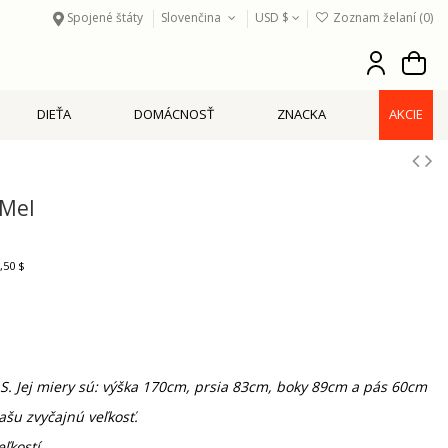
Spojené štáty
Slovenčina
USD $
Zoznam želaní (
0
)
DIEŤA
DOMÁCNOSŤ
ZNACKA
AKCIE
-Mel
,50 $
S. Jej miery sú: výška 170cm, prsia 83cm, boky 89cm a pás 60cm
u zvyčajnú veľkosť.
eľkostí