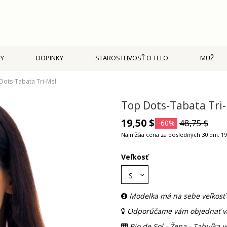
Y
DOPINKY
STAROSTLIVOSŤ O TELO
MUŽ
Dots-Tabata Tri-Mel
Top Dots-Tabata Tri
19,50 $
48,75 $
-60%
Najnižšia cena za posledných 30 dní: 19
Veľkosť
Modelka má na sebe veľkosť 
Odporúčame vám objednať vaš
Rio de Sol - Žena - Tabuľka v