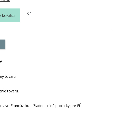
o košíka
e
€.
ny tovaru
enie tovaru.
dov vo Francúzsku – Žiadne colné poplatky pre EÚ.