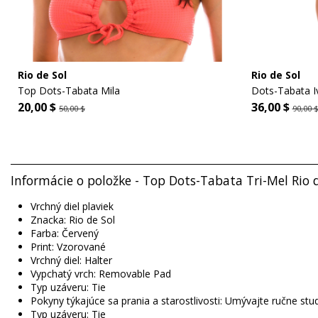
Rio de Sol
Rio de Sol
Top Dots-Tabata Mila
Dots-Tabata I
20,00 $
36,00 $
50,00 $
90,00 
Informácie o položke - Top Dots-Tabata Tri-Mel Rio 
Vrchný diel plaviek
Znacka: Rio de Sol
Farba: Červený
Print: Vzorované
Vrchný diel: Halter
Vypchatý vrch: Removable Pad
Typ uzáveru: Tie
Pokyny týkajúce sa prania a starostlivosti: Umývajte ručne s
Typ uzáveru: Tie