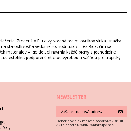
blečenie. Zrodená v Riu a vytvorená pre milovníkov slnka, značka
m na starostlivosť a vedomé rozhodnutia v Três Rios, čím sa
ch materiálov – Rio de Sol navrhla každé bikiny a jednodielne
zaliatu estetiku, podporenú etickou výrobou a vášňou pre tropický
i
NEWSLETTER
rl
Odber noviniek môžete kedykoľvek zrušiť.
ge,
Ak to chcete urobiť, kontaktujte nás.
u-Var,