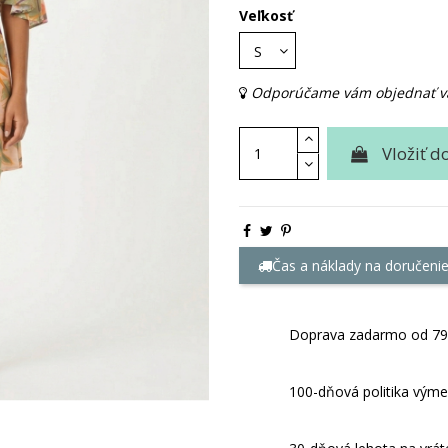
Veľkosť
Odporúčame vám objednať vaš
Vložiť d
Čas a náklady na doručeni
Doprava zadarmo od 79
100-dňová politika výme