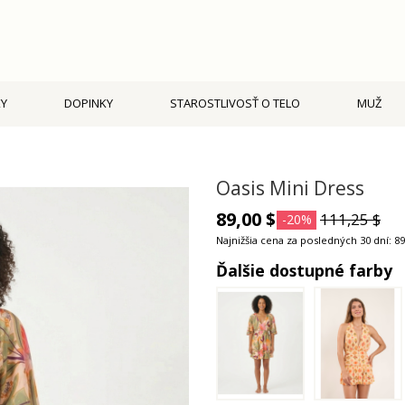
Y
DOPINKY
STAROSTLIVOSŤ O TELO
MUŽ
Oasis Mini Dress
89,00 $
111,25 $
-20%
Najnižšia cena za posledných 30 dní: 89
Ďalšie dostupné farby