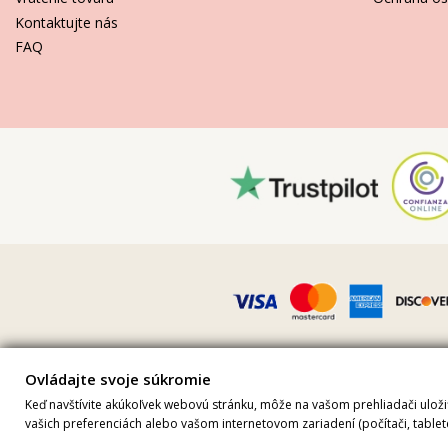
Kontaktujte nás
FAQ
Ovládajte svoje súkromie
Všetky ceny sú vrátane DPH · IČ DPH FR36509778270 · Všetky práv
Keď navštívite akúkoľvek webovú stránku, môže na vašom prehliadači uložiť 
Sit
vašich preferenciách alebo vašom internetovom zariadení (počítači, tablet