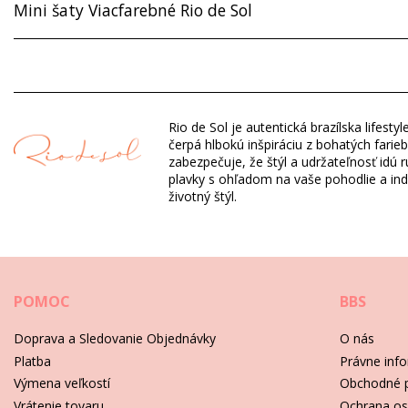
Mini šaty Viacfarebné Rio de Sol
Zloženie: 100% Nylon
Oddelenie: Žena, Mini šaty
Rio de Sol je autentická brazílska lifes
Balík obsahuje: 1 x Mini šaty (Neobsahuje ďalšie doplnky)
čerpá hlbokú inšpiráciu z bohatých farie
HS CODE: 611430
zabezpečuje, že štýl a udržateľnosť idú 
SKU: 1981121264
plavky s ohľadom na vaše pohodlie a indiv
EAN: S (7899810298348), M (7899810298355), L (7899810298
životný štýl.
Váha: 600g / 1.32lb / 21.16oz
Potlač nie je presná a môže sa líšiť podľa strihu
Retušované fotky
Pokyny týkajúce sa starostlivosti: Rio de Sol Oasis Mi
POMOC
BBS
Doprava a Sledovanie Objednávky
O nás
Platba
Právne inf
Výmena veľkostí
Obchodné 
Vrátenie tovaru
Ochrana os