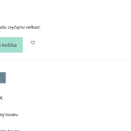
u zvyčajnú veľkosť.
o košíka
e
€.
ny tovaru