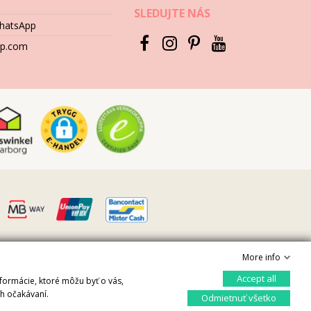
SLEDUJTE NÁS
WhatsApp
hop.com
More info
Accept all
Ovládajte svoje súkromie
nformácie, ktoré môžu byť o vás,
ch očakávaní.
Odmietnuť všetko