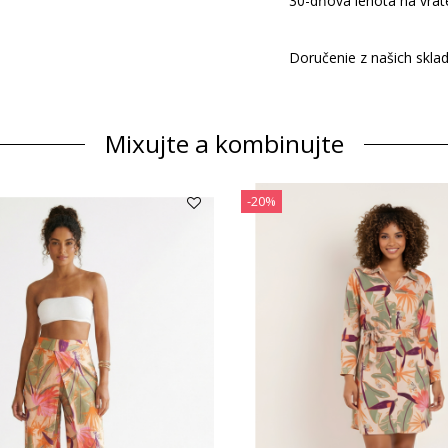
30-dňová lehota na vrát
Doručenie z našich skla
Mixujte a kombinujte
-20%