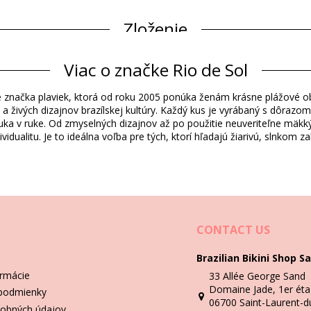
Zloženie
Viac o značke Rio de Sol
Informácie o produkte
tyle značka plaviek, ktorá od roku 2005 ponúka ženám krásne plážové o
b a živých dizajnov brazílskej kultúry. Každý kus je vyrábaný s dôrazo
ruka v ruke. Od zmyselných dizajnov až po použitie neuveriteľne mäkký
idualitu. Je to ideálna voľba pre tých, ktorí hľadajú žiarivú, slnkom 
362)
Pokyny týkajúce sa prania a starostlivost
ni Dress
CONTACT US
Brazilian Bikini Shop Sa
ormácie
33 Allée George Sand
Domaine Jade, 1er éta
podmienky
06700 Saint-Laurent-d
obných údajov