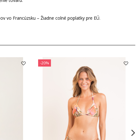
enie tovaru.
dov vo Francúzsku – Žiadne colné poplatky pre EÚ.
-20%