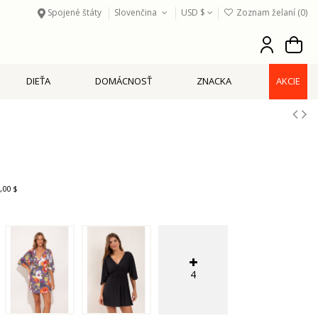
Spojené štáty
Slovenčina
USD $
Zoznam želaní (
0
)
DIEŤA
DOMÁCNOSŤ
ZNACKA
AKCIE
,00 $
4