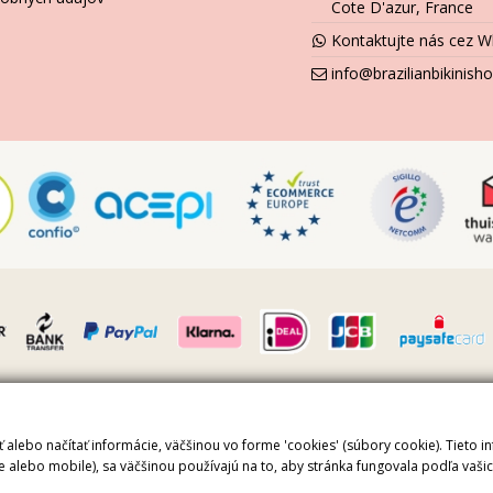
Cote D'azur, France
Kontaktujte nás cez 
info@brazilianbikinis
a vyhradené ©2023 Brazilian Bikini Shop
alebo načítať informácie, väčšinou vo forme 'cookies' (súbory cookie). Tieto i
e protected by reCAPTCHA.
Privacy
-
Terms
e alebo mobile), sa väčšinou používajú na to, aby stránka fungovala podľa vaši