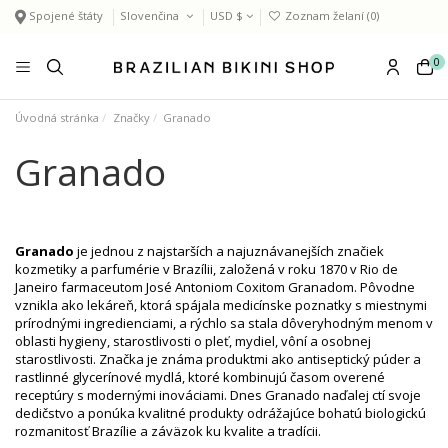
Spojené štáty
Slovenčina
USD $
Zoznam želaní (
0
)
0
Úvodná stránka
Značky
Granado
Granado
Granado
je jednou z najstarších a najuznávanejších značiek
kozmetiky a parfumérie v Brazílii, založená v roku 1870 v Rio de
Janeiro farmaceutom José Antoniom Coxitom Granadom. Pôvodne
vznikla ako lekáreň, ktorá spájala medicínske poznatky s miestnymi
prírodnými ingredienciami, a rýchlo sa stala dôveryhodným menom v
oblasti hygieny, starostlivosti o pleť, mydiel, vôní a osobnej
starostlivosti. Značka je známa produktmi ako antiseptický púder a
rastlinné glycerínové mydlá, ktoré kombinujú časom overené
receptúry s modernými inováciami. Dnes Granado naďalej ctí svoje
dedičstvo a ponúka kvalitné produkty odrážajúce bohatú biologickú
rozmanitosť Brazílie a záväzok ku kvalite a tradícii.