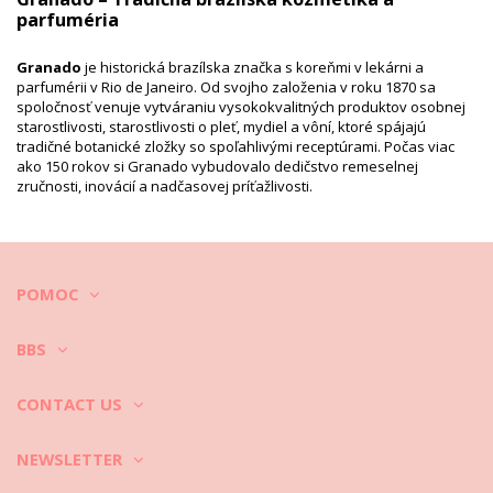
parfuméria
Granado
je historická brazílska značka s koreňmi v lekárni a
parfumérii v Rio de Janeiro. Od svojho založenia v roku 1870 sa
spoločnosť venuje vytváraniu vysokokvalitných produktov osobnej
starostlivosti, starostlivosti o pleť, mydiel a vôní, ktoré spájajú
tradičné botanické zložky so spoľahlivými receptúrami. Počas viac
ako 150 rokov si Granado vybudovalo dedičstvo remeselnej
zručnosti, inovácií a nadčasovej príťažlivosti.
Dedičstvo, kvalita a prírodné zložky
Granado začalo ako botika, ktorá miešala výťažky z brazílskych
POMOC
rastlín, bylín a kvetov do liečiv, mydiel a ošetrujúcich produktov.
Značka sa rýchlo stala obľúbenou medzi miestnymi obyvateľmi a v
19. storočí bola dokonca vymenovaná za oficiálneho dodávateľa
BBS
brazílskej kráľovskej rodiny. Mnohé z jej klasických receptúr, ako
napríklad antiseptický púder a rastlinné glycerínové mydlá, sú
CONTACT US
populárne dodnes a odrážajú tradíciu aj účinnosť.
Široký sortiment produktov osobnej starostlivosti
NEWSLETTER