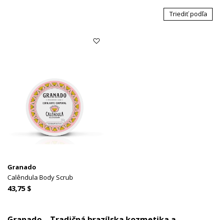
Triediť podľa
Granado
Calêndula Body Scrub
43,75 $
Granado – Tradičná brazílska kozmetika a