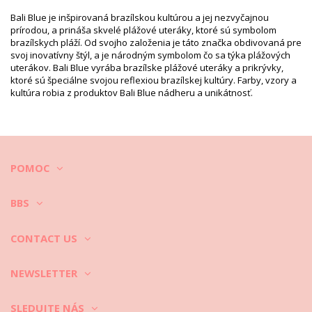
HS CODE: 621430
Bali Blue je inšpirovaná brazílskou kultúrou a jej nezvyčajnou
SKU: 198300251
prírodou, a prináša skvelé plážové uteráky, ktoré sú symbolom
EAN: Veľkosť jedinečná (7899818639747)
brazílskych pláží. Od svojho založenia je táto značka obdivovaná pre
Váha: 220g / 0.48lb / 7.76oz
svoj inovatívny štýl, a je národným symbolom čo sa týka plážových
Potlač nie je presná a môže sa líšiť podľa strihu
uterákov. Bali Blue vyrába brazílske plážové uteráky a prikrývky,
Retušované fotky
ktoré sú špeciálne svojou reflexiou brazílskej kultúry. Farby, vzory a
Pokyny týkajúce sa prania a
kultúra robia z produktov Bali Blue nádheru a unikátnosť.
starostlivosti
Pokyny týkajúce sa starostlivosti: Bali Blue Cancer
Starostlivosť o plážové odevy
POMOC
Keď idete na pláž, máte na sebe nielen bikiny či jednodielne plavky,
ale aj šaty, sukňu, tuniku, šortky a pod. Viete, ako ich udržať v
dobrom stave?
BBS
CONTACT US
1. Vždy z odevov poriadne vytraste piesok. Nechajte čo najviac ešte
na pláži, doma ho potom môžete z oblečenia dokonca povysávať,
prípadne namočiť v umývadle v teplej vode, aby vlákna trochu
NEWSLETTER
povolili a piesok sa z nich uvoľnil.
SLEDUJTE NÁS