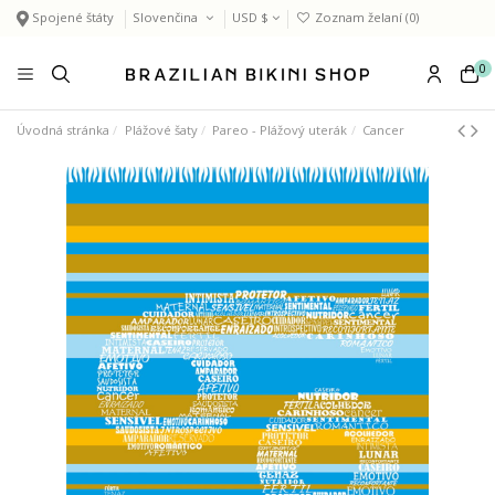
Spojené štáty
Slovenčina
USD $
Zoznam želaní (
0
)
0
Úvodná stránka
Plážové šaty
Pareo - Plážový uterák
Cancer