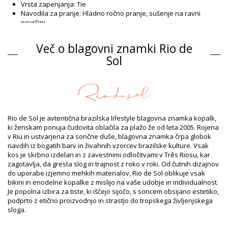
Vrsta zapenjanja: Tie
Navodila za pranje: Hladno ročno pranje, sušenje na ravni
površini
Vrsta zapenjanja: Tie
Poreklo: Izdelano v Braziliji
Več o blagovni znamki Rio de
Zgornji del kopalk Orange Rio de Sol
Sol
Sestava
Sestava: 84% Polyamide, 16% Elastane - OEKO-TEX - Chlorine
Resistant
Podloga: 84% Polyamide, 16% Elastane - Oeko-Tex
UV zaščita: UPF 50+
Rio de Sol je avtentična brazilska lifestyle blagovna znamka kopalk,
Podatki o izdelku
ki ženskam ponuja čudovita oblačila za plažo že od leta 2005. Rojena
v Riu in ustvarjena za sončne duše, blagovna znamka črpa globok
Oddelek: Dame, Zgornji del kopalk
navdih iz bogatih barv in živahnih vzorcev brazilske kulture. Vsak
Paket vključuje: 1 x Zgornji del kopalk (Drugi dodatki niso
kos je skrbno izdelan in z zavestnimi odločitvami v Três Riosu, kar
vključeni)
zagotavlja, da gresta slog in trajnost z roko v roki. Od čutnih dizajnov
HS CODE: 6112.41.0010
do uporabe izjemno mehkih materialov, Rio de Sol oblikuje vsak
SKU: 1981118623
bikini in enodelne kopalke z mislijo na vaše udobje in individualnost.
EAN: XS (7899810246066), S (7899810246073), M (7899810246080),
Je popolna izbira za tiste, ki iščejo sijočo, s soncem obsijano estetiko,
L (7899810246097), XL (7899810246103), XXL (7899810267313)
podprto z etično proizvodnjo in strastjo do tropskega življenjskega
Teža: 55g / 0.12lb / 1.94oz
sloga.
Potisk ni natančen in se lahko razlikuje glede na izrez
Retušované fotky