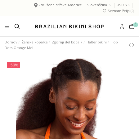
Združene države Amerike
Slovenščina
USD $
Seznam želja (
0
)
0
Domov
Ženske kopalke
Zgornji del kopalk
Halter bikini
Top
Dots-Orange Mel
−50%