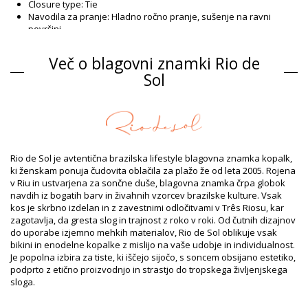
Closure type: Tie
Navodila za pranje: Hladno ročno pranje, sušenje na ravni
površini
Closure type: Tie
Origin: Izdelano v Braziliji
Več o blagovni znamki Rio de
Enodelne kopalke Črna Rio de Sol SPRING
Sol
Sestava
Sestava: 84% Biodegradable Nylon (AMNI SOUL ECO), 16%
Spandex (LYCRA) - OEKO-TEX - Chlorine Resistant
Podloga: 84% Biodegradable Nylon (AMNI SOUL ECO), 16%
Spandex (LYCRA) - OEKO-TEX - Chlorine Resistant
Rio de Sol je avtentična brazilska lifestyle blagovna znamka kopalk,
UV Protection: UPF 50+
ki ženskam ponuja čudovita oblačila za plažo že od leta 2005. Rojena
Podatki o izdelku
v Riu in ustvarjena za sončne duše, blagovna znamka črpa globok
navdih iz bogatih barv in živahnih vzorcev brazilske kulture. Vsak
Oddelek: Dame, Enodelne kopalke
kos je skrbno izdelan in z zavestnimi odločitvami v Três Riosu, kar
Paket vključuje: 1 x Enodelne kopalke (Drugi dodatki niso
zagotavlja, da gresta slog in trajnost z roko v roki. Od čutnih dizajnov
vključeni)
do uporabe izjemno mehkih materialov, Rio de Sol oblikuje vsak
HS CODE: 6112.41.0010
bikini in enodelne kopalke z mislijo na vaše udobje in individualnost.
SKU: 1981127028
Je popolna izbira za tiste, ki iščejo sijočo, s soncem obsijano estetiko,
EAN: XS (7899810456816), S (7899810456823), M (7899810456830),
podprto z etično proizvodnjo in strastjo do tropskega življenjskega
L (7899810456847), XL (7899810457028)
sloga.
Teža: 115g / 0.25lb / 4.06oz
Retušované fotky