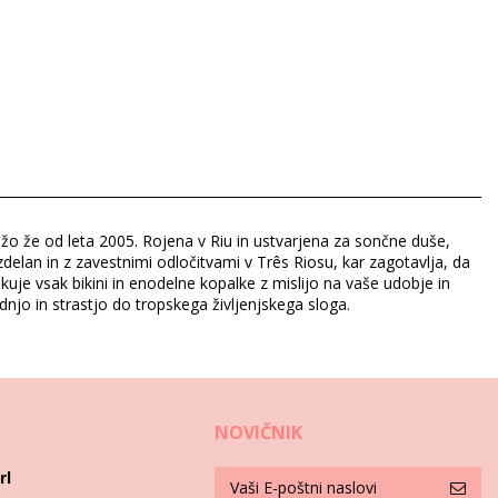
ažo že od leta 2005. Rojena v Riu in ustvarjena za sončne duše,
zdelan in z zavestnimi odločitvami v Três Riosu, kar zagotavlja, da
kuje vsak bikini in enodelne kopalke z mislijo na vaše udobje in
odnjo in strastjo do tropskega življenjskega sloga.
NOVIČNIK
rl