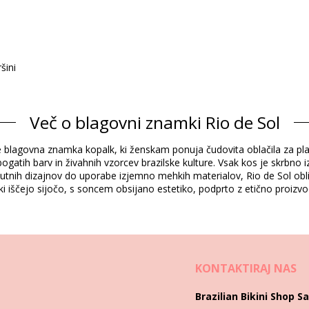
šini
Več o blagovni znamki Rio de Sol
Sestava
tyle blagovna znamka kopalk, ki ženskam ponuja čudovita oblačila za pl
ine Resistant
atih barv in živahnih vzorcev brazilske kulture. Vsak kos je skrbno i
 čutnih dizajnov do uporabe izjemno mehkih materialov, Rio de Sol obli
, ki iščejo sijočo, s soncem obsijano estetiko, podprto z etično proizv
Podatki o izdelku
čeni)
KONTAKTIRAJ NAS
9930), L (7899810459947), XL (7899810459954)
Brazilian Bikini Shop Sa