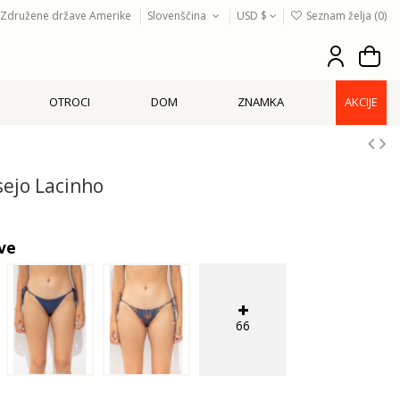
Združene države Amerike
Slovenščina
USD $
Seznam želja (
0
)
OTROCI
DOM
ZNAMKA
AKCIJE
ejo Lacinho
ve
66