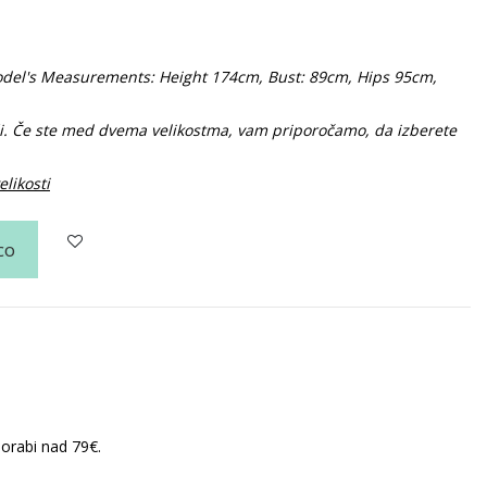
 Model's Measurements: Height 174cm, Bust: 89cm, Hips 95cm,
ši. Če ste med dvema velikostma, vam priporočamo, da izberete
elikosti
co
porabi nad 79€.