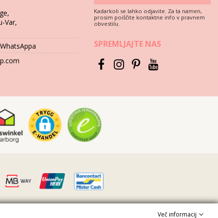
Kadarkoli se lahko odjavite. Za ta namen,
ge,
prosim poiščite kontaktne info v pravnem
u-Var,
obvestilu.
SPREMLJAJTE NAS
jiv element, ki zagotavlja dolgotrajnost skozi nekaj poletij, je
k WhatsAppa
hop.com
t so beton, kamen (npr. robovi bazena) ali les (luske!), lahko
jajte močnih detergentov ali odstranjevalca madežev. Uporabljajte
 vzorci se lahko razbarvajo. Če so vaše bikini kopalke povrh tega še
 poškodovanje barve. Najboljše bo, da se za pomoč obrnete na vašo
ztegnite na brisačo in jih pustite sušiti v senci. Neposredno
kom.
Več informacij