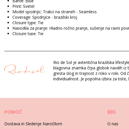
Barve: Blue
Print: Svetel
Model spodnjic: Trakci na straneh - Seamless
Coverage: Spodnjice - brazilski kroj
Closure type: Tie
Navodila za pranje: Hladno ročno pranje, sušenje na ravni povr
Closure type: Tie
Origin: Izdelano v Braziliji
Spodnji del kopalk Blue Rio de Sol SPRING
Rio de Sol je avtentična brazilska lifes
Sestava: 84% Nylon, 16% Spandex (LYCRA) - OEKO-TEX - Chlor
blagovna znamka črpa globok navdih iz bog
Podloga: 84% Polyamide, 16% Elastane - Oeko-Tex
gresta slog in trajnost z roko v roki. Od
UV Protection: UPF 50+
individualnost. Je popolna izbira za tiste
Oddelek: Dame, Spodnji del kopalk
Paket vključuje: 1 x Spodnji del kopalk (Drugi dodatki niso vklju
HS CODE: 6112.41.0010
SKU: 1981127117
POMOČ
BBS
EAN: XS (7899810459916), S (7899810459923), M (789981045
Teža: 45g / 0.1lb / 1.59oz
Dostava in Sledenje Naročilom
O nas
Potisk ni natančen in se lahko razlikuje glede na izrez