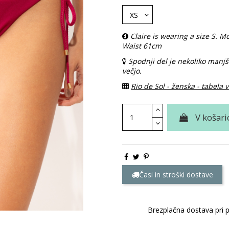
Claire is wearing a size S.
Waist 61cm
Spodnji del je nekoliko manj
večjo.
Rio de Sol - ženska - tabela v
V košari
Časi in stroški dostave
Brezplačna dostava pri 