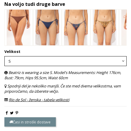
Na voljo tudi druge barve
Velikost
Beatriz is wearing a size S. Model's Measurements: Height 176cm,
Bust: 79cm, Hips 95.5cm, Waist 60cm
Spodnji del je nekoliko manjši. Če ste med dvema velikostma, vam
priporočamo, da izberete večjo.
Rio de Sol - ženska - tabela velikosti
Časi in stroški dostave