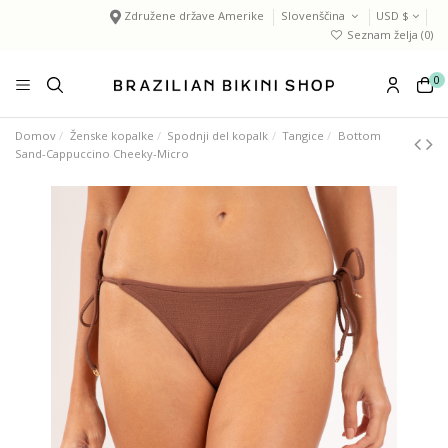
Združene države Amerike
Slovenščina
USD $
Seznam želja (
0
)
0
Domov
Ženske kopalke
Spodnji del kopalk
Tangice
Bottom
Sand-Cappuccino Cheeky-Micro