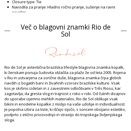
Closure type: Tie
Navodila za pranje: Hladno ročno pranje, sušenje na ravni
površini
Closure type: Tie
Origin: Izdelano v Braziliji
Več o blagovni znamki Rio de
Spodnji del kopalk Rjav Rio de Sol SPRING
Sol
Sestava
Sestava: 94,2% Polyamide, 5,8% Elastane
Podloga: 84% Biodegradable Nylon (AMNI SOUL ECO), 16%
Spandex (LYCRA) - OEKO-TEX - Chlorine Resistant
UV Protection: UPF 50+
Rio de Sol je avtentična brazilska lifestyle blagovna znamka kopalk,
Podatki o izdelku
ki ženskam ponuja čudovita oblačila za plažo že od leta 2005. Rojena
v Riu in ustvarjena za sončne duše, blagovna znamka črpa globok
Oddelek: Dame, Spodnji del kopalk
navdih iz bogatih barv in živahnih vzorcev brazilske kulture. Vsak
Paket vključuje: 1 x Spodnji del kopalk (Drugi dodatki niso
kos je skrbno izdelan in z zavestnimi odločitvami v Três Riosu, kar
vključeni)
zagotavlja, da gresta slog in trajnost z roko v roki. Od čutnih dizajnov
HS CODE: 6112.41.0010
do uporabe izjemno mehkih materialov, Rio de Sol oblikuje vsak
SKU: 1981127147
bikini in enodelne kopalke z mislijo na vaše udobje in individualnost.
EAN: XS (7899810463951), S (7899810463968), M (7899810463975),
Je popolna izbira za tiste, ki iščejo sijočo, s soncem obsijano estetiko,
L (7899810463982), XL (7899810463999)
podprto z etično proizvodnjo in strastjo do tropskega življenjskega
Teža: 45g / 0.1lb / 1.59oz
sloga.
Retušované fotky
Navodila za pranje in nego