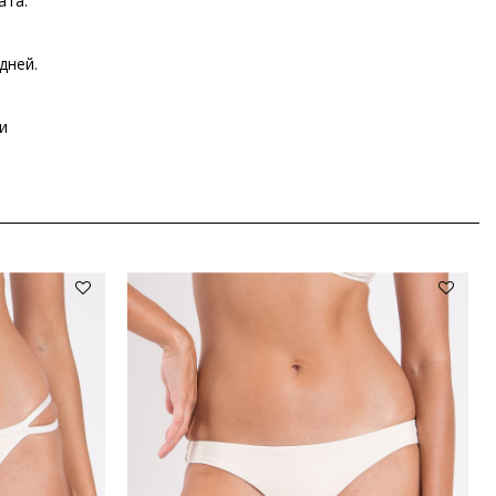
ата.
дней.
и