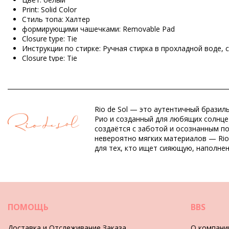
Print: Solid Color
Стиль топа: Халтер
формирующими чашечками: Removable Pad
Closure type: Tie
Инструкции по стирке: Ручная стирка в прохладной воде,
Closure type: Tie
Происхождение: Сделано в Бразилии
Верх белый Rio de Sol SPRING
Rio de Sol — это аутентичный бразил
Состав: 84% Polyamide, 16% Elastane - OEKO-TEX - Chlorine 
Рио и созданный для любящих солнце 
Подкладка: 84% Polyamide, 16% Elastane - Oeko-Tex
создаётся с заботой и осознанным п
UV Protection: UPF 50+
невероятно мягких материалов — Rio
для тех, кто ищет сияющую, наполне
Отдел: ЖЕНЩИНЫ, Верх
Упаковка включает: 1 x Верх (Другие аксессуары не включ
HS CODE: 6112.41.0010
SKU: 1981126735
EAN: S (7899810439369), M (7899810439376), L (7899810439
ПОМОЩЬ
BBS
Вес: 55g / 0.12lb / 1.94oz
Ретушированные фотографии
Доставка и Отслеживание Заказа
О компани