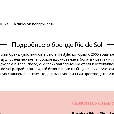
 сушить на плоской поверхности
Подробнее о бренде Rio de Sol
Состав
ьский бренд купальников в стиле lifestyle, который с 2005 года
Resistant
душ, бренд черпает глубокое вдохновение в богатых цветах и я
одходом в Трес-Риосе, обеспечивая гармонию стиля и устойчиво
 de Sol разработал каждый бикини и слитный купальник с учёто
Информация о товаре
нную солнцем эстетику, поддержанную этичным производством и
ены)
543), XL (7899810439550), XXL (7899810465412)
СВЯЖИТЕСЬ С НАМ
и
Brazilian Bikini Shop Sa