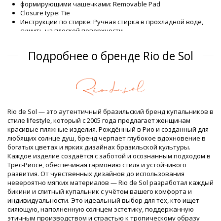
формирующими чашечками: Removable Pad
Closure type: Tie
Инструкции по стирке: Ручная стирка в прохладной воде,
сушить на плоской поверхности
Closure type: Tie
Происхождение: Сделано в Бразилии
Подробнее о бренде Rio de Sol
Верх Розовый Rio de Sol
Состав
Состав: 84% Polyamide, 16% Elastane - OEKO-TEX - Chlorine
Resistant
Подкладка: 84% Polyamide, 16% Elastane - Oeko-Tex
Rio de Sol — это аутентичный бразильский бренд купальников в
UV Protection: UPF 50+
стиле lifestyle, который с 2005 года предлагает женщинам
Информация о товаре
красивые пляжные изделия. Рождённый в Рио и созданный для
любящих солнце душ, бренд черпает глубокое вдохновение в
Отдел: ЖЕНЩИНЫ, Верх
богатых цветах и ярких дизайнах бразильской культуры.
Упаковка включает: 1 x Верх (Другие аксессуары не
Каждое изделие создаётся с заботой и осознанным подходом в
включены)
Трес-Риосе, обеспечивая гармонию стиля и устойчивого
HS CODE: 6112.41.0010
развития. От чувственных дизайнов до использования
SKU: 1981121409
невероятно мягких материалов — Rio de Sol разработал каждый
EAN: XS (7899810305657), S (7899810305664), M (7899810305671),
бикини и слитный купальник с учётом вашего комфорта и
L (7899810305688), XL (7899810305695)
индивидуальности. Это идеальный выбор для тех, кто ищет
Вес: 55g / 0.12lb / 1.94oz
сияющую, наполненную солнцем эстетику, поддержанную
Принт не точный и может отличаться в зависимости от
этичным производством и страстью к тропическому образу