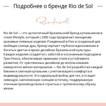
Верх красный Rio de Sol Summer
Подробнее о бренде Rio de Sol
Состав
Состав: 84% Polyamide, 16% Elastane - OEKO-TEX - Chlorine
Resistant
Подкладка: 84% Polyamide, 16% Elastane - Oeko-Tex
UV Protection: UPF 50+
Rio de Sol — это аутентичный бразильский бренд купальников в
Информация о товаре
стиле lifestyle, который с 2005 года предлагает женщинам
красивые пляжные изделия. Рождённый в Рио и созданный для
Отдел: ЖЕНЩИНЫ, Верх
любящих солнце душ, бренд черпает глубокое вдохновение в
Упаковка включает: 1 x Верх (Другие аксессуары не
богатых цветах и ярких дизайнах бразильской культуры.
включены)
Каждое изделие создаётся с заботой и осознанным подходом в
HS CODE: 6112.41.0010
Трес-Риосе, обеспечивая гармонию стиля и устойчивого
SKU: 1981120339
развития. От чувственных дизайнов до использования
EAN: XS (7899810275097), S (7899810275103), M (7899810275110),
невероятно мягких материалов — Rio de Sol разработал каждый
L (7899810275127), XL (7899810275134)
бикини и слитный купальник с учётом вашего комфорта и
Вес: 55g / 0.12lb / 1.94oz
индивидуальности. Это идеальный выбор для тех, кто ищет
Принт не точный и может отличаться в зависимости от
сияющую, наполненную солнцем эстетику, поддержанную
кроя
этичным производством и страстью к тропическому образу
Ретушированные фотографии
жизни.
Рекомендации по стирке и
уходу
Рекомендации по уходу для Rio de Sol Top Cher Mel