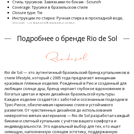
Стиль трусиков: Завязками по бокам - Scrunch
Coverage: Трусики в бразильском стиле
Closure type: Tie
Инструкции по стирке: Ручная стирка в прохладной воде,
сушить на плоской поверхности
Closure type: Tie
Происхождение: Сделано в Бразилии
Подробнее о бренде Rio de Sol
Низ (трусики) синий Rio de Sol SPRING
Состав
Состав: 84% Biodegradable Nylon (AMNI SOUL ECO), 16%
Spandex (LYCRA) - OEKO-TEX - Chlorine Resistant
Подкладка: 84% Biodegradable Nylon (AMNI SOUL ECO), 16%
Rio de Sol — это аутентичный бразильский бренд купальников в
Spandex (LYCRA) - OEKO-TEX - Chlorine Resistant
стиле lifestyle, который с 2005 года предлагает женщинам
UV Protection: UPF 50+
красивые пляжные изделия. Рождённый в Рио и созданный для
Информация о товаре
любящих солнце душ, бренд черпает глубокое вдохновение в
богатых цветах и ярких дизайнах бразильской культуры.
Отдел: ЖЕНЩИНЫ, Низ (трусики)
Каждое изделие создаётся с заботой и осознанным подходом в
Упаковка включает: 1 x Низ (трусики) (Другие аксессуары
Трес-Риосе, обеспечивая гармонию стиля и устойчивого
не включены)
развития. От чувственных дизайнов до использования
HS CODE: 6112.41.0010
невероятно мягких материалов — Rio de Sol разработал каждый
SKU: 1981126708
бикини и слитный купальник с учётом вашего комфорта и
EAN: XS (7899810437853), S (7899810437860), M (7899810437877),
индивидуальности. Это идеальный выбор для тех, кто ищет
L (7899810437884), XL (7899810437891)
сияющую, наполненную солнцем эстетику, поддержанную