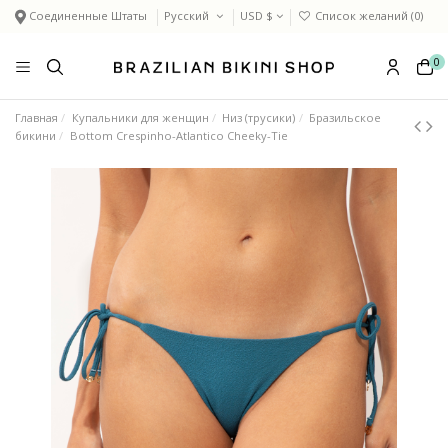
Соединенные Штаты
Русский
USD $
Список желаний (
0
)
0
Главная
Купальники для женщин
Низ (трусики)
Бразильское
бикини
Bottom Crespinho-Atlantico Cheeky-Tie