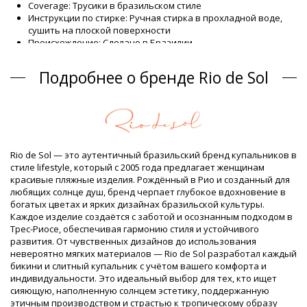
Coverage: Трусики в бразильском стиле
Инструкции по стирке: Ручная стирка в прохладной воде,
сушить на плоской поверхности
Происхождение: Сделано в Бразилии
Низ (трусики) синий Rio de Sol
Подробнее о бренде Rio de Sol
Состав
Состав: 84% Biodegradable Nylon (AMNI SOUL ECO), 16%
Spandex (LYCRA) - OEKO-TEX - Chlorine Resistant
Подкладка: 84% Polyamide, 16% Elastane - Oeko-Tex
UV Protection: UPF 50+
Информация о товаре
Rio de Sol — это аутентичный бразильский бренд купальников в
стиле lifestyle, который с 2005 года предлагает женщинам
Отдел: ЖЕНЩИНЫ, Низ (трусики)
красивые пляжные изделия. Рождённый в Рио и созданный для
Упаковка включает: 1 x Низ (трусики) (Другие аксессуары
любящих солнце душ, бренд черпает глубокое вдохновение в
не включены)
богатых цветах и ярких дизайнах бразильской культуры.
HS CODE: 6112.41.0010
Каждое изделие создаётся с заботой и осознанным подходом в
SKU: 1981115467
Трес-Риосе, обеспечивая гармонию стиля и устойчивого
EAN: XS (7899810205667), S (7899810205674), M (7899810205681),
развития. От чувственных дизайнов до использования
L (7899810205698), XL (7899810205704)
невероятно мягких материалов — Rio de Sol разработал каждый
Вес: 45g / 0.1lb / 1.59oz
бикини и слитный купальник с учётом вашего комфорта и
Принт не точный и может отличаться в зависимости от
индивидуальности. Это идеальный выбор для тех, кто ищет
кроя
сияющую, наполненную солнцем эстетику, поддержанную
Ретушированные фотографии
этичным производством и страстью к тропическому образу