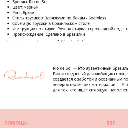
Бренды: Rio de Sol
Цвет: черный
Print: Яркие
Стиль трусиков: Завязками по бокам - Seamless
Coverage: Трусики в бразильском стиле
Инструкции по стирке: Ручная стирка в прохладной воде,
Происхождение: Сделано в Бразилии
Низ (трусики) черный Rio de Sol
Состав: 84% Nylon, 16% Spandex (LYCRA) - OEKO-TEX - Chlor
Подкладка: 84% Polyamide, 16% Elastane - Oeko-Tex
Rio de Sol — это аутентичный бразил
UV Protection: UPF 50+
Рио и созданный для любящих солнце 
создаётся с заботой и осознанным п
невероятно мягких материалов — Rio
Отдел: ЖЕНЩИНЫ, Низ (трусики)
для тех, кто ищет сияющую, наполне
Упаковка включает: 1 x Низ (трусики) (Другие аксессуары 
HS CODE: 6112.41.0010
SKU: 1981118753
EAN: XS (7899810252319), S (7899810252326), M (789981025
Вес: 45g / 0.1lb / 1.59oz
Принт не точный и может отличаться в зависимости от к
ПОМОЩЬ
BBS
Ретушированные фотографии