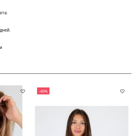
ата.
дней.
и
-40%