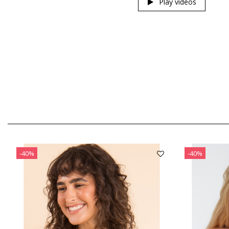
Play videos
-40%
-40%