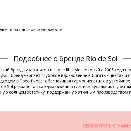
 сушить на плоской поверхности
Состав
Подробнее о бренде Rio de Sol
ine Resistant
ьский бренд купальников в стиле lifestyle, который с 2005 года
душ, бренд черпает глубокое вдохновение в богатых цветах и я
Информация о товаре
одходом в Трес-Риосе, обеспечивая гармонию стиля и устойчиво
 de Sol разработал каждый бикини и слитный купальник с учёто
нную солнцем эстетику, поддержанную этичным производством и
не включены)
2333), L (7899810252340), XL (7899810252357)
роя
СВЯЖИТЕСЬ С НАМ