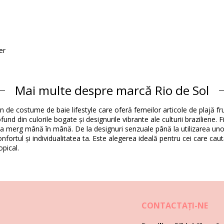
er
Mai multe despre marcă Rio de Sol
Compoziție
an de costume de baie lifestyle care oferă femeilor articole de plajă f
Spandex (LYCRA) - OEKO-TEX - Chlorine Resistant
und din culorile bogate și designurile vibrante ale culturii braziliene. F
Spandex (LYCRA) - OEKO-TEX - Chlorine Resistant
tea merg mână în mână. De la designuri senzuale până la utilizarea unor
fortul și individualitatea ta. Este alegerea ideală pentru cei care caut
Informaţii produs
opical.
orii)
7396), L (7899810367402), XL (7899810367419)
CONTACTAŢI-NE