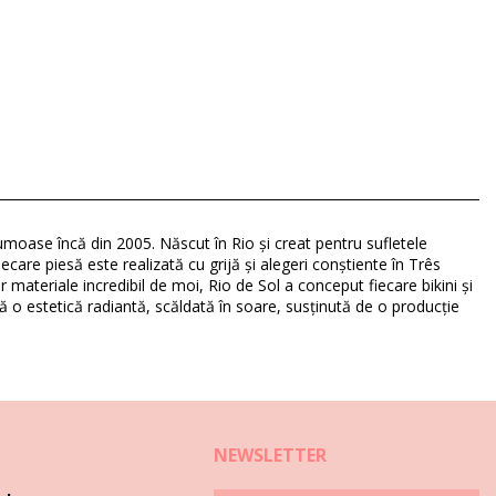
rumoase încă din 2005. Născut în Rio și creat pentru sufletele
iecare piesă este realizată cu grijă și alegeri conștiente în Três
 materiale incredibil de moi, Rio de Sol a conceput fiecare bikini și
ă o estetică radiantă, scăldată în soare, susținută de o producție
NEWSLETTER