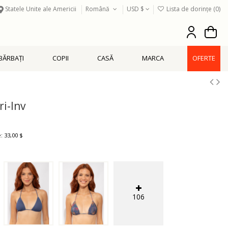
Statele Unite ale Americii
Română
USD $
Lista de dorințe (
0
)
BĂRBAŢI
COPII
CASĂ
MARCA
OFERTE
i-Inv
: 33,00 $
106