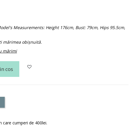
. Model's Measurements: Height 176cm, Bust: 79cm, Hips 95.5cm,
 mărimea obișnuită.
cu mărimi
in cos
în care cumperi de 400lei.