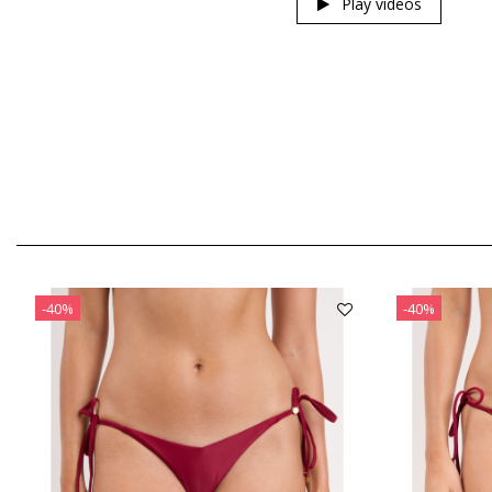
Play videos
-40%
-40%