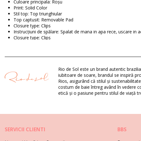
Culoare principala: Roșu
Print: Solid Color
Stil top: Top triunghiular
Top captusit: Removable Pad
Closure type: Clips
Instrucțiuni de spălare: Spalat de mana in apa rece, uscare in a
Closure type: Clips
Origin: Confectionat in Brazilia
Partea de sus Roșu Rio de Sol
Rio de Sol este un brand autentic brazili
Compoziție: 84% Biodegradable Nylon (AMNI SOUL ECO), 16% 
iubitoare de soare, brandul se inspiră prof
Căptușeală: 84% Biodegradable Nylon (AMNI SOUL ECO), 16% 
Rios, asigurând că stilul și sustenabilita
UV Protection: UPF 50+
costum de baie întreg având în vedere con
etică și o pasiune pentru stilul de viață tr
Departamentul: Femei, Partea de sus
Ambalajul include: 1 x Partea de sus (Nu sunt incluse alte acces
HS CODE: 6112.41.0010
SKU: 1981124164
EAN: XS (7899810367372), S (7899810367389), M (789981036
SERVICII CLIENTI
BBS
Greutate: 55g / 0.12lb / 1.94oz
Fotografii retușate