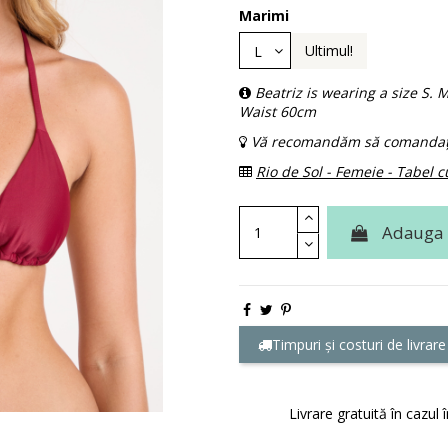
Marimi
Ultimul!
Beatriz is wearing a size S
Waist 60cm
Vă recomandăm să comandați
Rio de Sol - Femeie - Tabel 
Adauga 
Timpuri și costuri de livrare
Livrare gratuită în cazul 