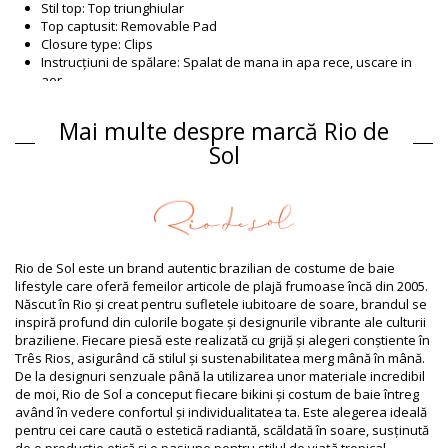
Stil top: Top triunghiular
Top captusit: Removable Pad
Closure type: Clips
Instrucțiuni de spălare: Spalat de mana in apa rece, uscare in
aer
Closure type: Clips
Origin: Confectionat in Brazilia
Mai multe despre marcă Rio de
Partea de sus Roșu Rio de Sol
Sol
Compoziție
Compoziție: 84% Biodegradable Nylon (AMNI SOUL ECO), 16%
Spandex (LYCRA) - OEKO-TEX - Chlorine Resistant
Căptușeală: 84% Biodegradable Nylon (AMNI SOUL ECO), 16%
Spandex (LYCRA) - OEKO-TEX - Chlorine Resistant
Rio de Sol este un brand autentic brazilian de costume de baie
UV Protection: UPF 50+
lifestyle care oferă femeilor articole de plajă frumoase încă din 2005.
Informaţii produs
Născut în Rio și creat pentru sufletele iubitoare de soare, brandul se
inspiră profund din culorile bogate și designurile vibrante ale culturii
Departamentul: Femei, Partea de sus
braziliene. Fiecare piesă este realizată cu grijă și alegeri conștiente în
Ambalajul include: 1 x Partea de sus (Nu sunt incluse alte
Três Rios, asigurând că stilul și sustenabilitatea merg mână în mână.
accesorii)
De la designuri senzuale până la utilizarea unor materiale incredibil
HS CODE: 6112.41.0010
de moi, Rio de Sol a conceput fiecare bikini și costum de baie întreg
SKU: 1981124179
având în vedere confortul și individualitatea ta. Este alegerea ideală
EAN: XS (7899810368447), S (7899810368454), M (7899810368461),
pentru cei care caută o estetică radiantă, scăldată în soare, susținută
L (7899810368478), XL (7899810368485)