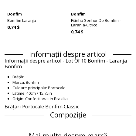
Bonfim
Bonfim
Bomfim Laranja
Fitinha Senhor Do Bomfim -
Laranja-Citrico
0,74 $
0,74 $
Informații despre articol
Informații despre articol - Lot Of 10 Bonfim - Laranja
Bonfim
Brățări
Marca: Bonfim
Culoare principala: Portocale
Lățime: 40cm / 15.75in
Origin: Confectionat in Brazilia
Brățări Portocale Bonfim Classic
Compoziție
Compoziție: 100% Polyester
Informaţii produs
Mai multe despre marcă