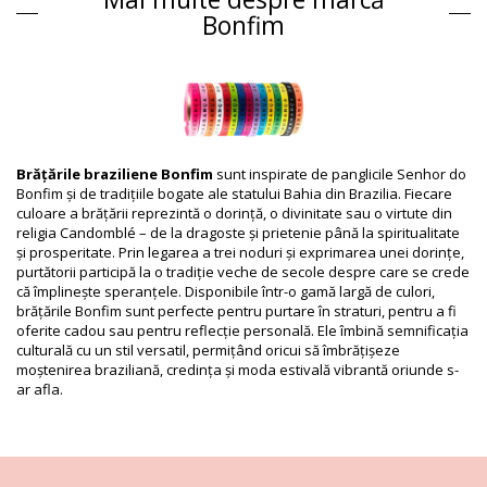
Departamentul: Unisex, Brățări
Bonfim
Ambalajul include: 1 x Brățări (Nu sunt incluse alte accesorii)
HS CODE: 5806.32.1070
SKU: 19550000072
EAN: Mărime unică (7899818109912)
Referinţă furnizor: LOF OF H-13-LARANJA NORMAL
Greutate: 10g / 0.02lb / 0.35oz
Fotografii retușate
Brățările braziliene Bonfim
sunt inspirate de panglicile Senhor do
Instrucţiuni de spălare și
Bonfim și de tradițiile bogate ale statului Bahia din Brazilia. Fiecare
îngrijire
culoare a brățării reprezintă o dorință, o divinitate sau o virtute din
religia Candomblé – de la dragoste și prietenie până la spiritualitate
Instrucţiuni de îngrijire pentru: Bonfim Lot Of 10
și prosperitate. Prin legarea a trei noduri și exprimarea unei dorințe,
Bonfim - Laranja
purtătorii participă la o tradiție veche de secole despre care se crede
Scoateți-le înainte de a intra în apă și așezați-le într-o cutie specială.
că împlinește speranțele. Disponibile într-o gamă largă de culori,
brățările Bonfim sunt perfecte pentru purtare în straturi, pentru a fi
După purtare, ștergeți bijuteriile cu o cârpă umedă, curată și moale.
oferite cadou sau pentru reflecție personală. Ele îmbină semnificația
culturală cu un stil versatil, permițând oricui să îmbrățișeze
Depozitați-le într-o cutie specială cu compartimente separate, de
moștenirea braziliană, credința și moda estivală vibrantă oriunde s-
preferință cu dublură din material textil.
ar afla.
Video
Vizionați videoclipul Brățări Lot Of 10 Bonfim - Laranja
Bonfim