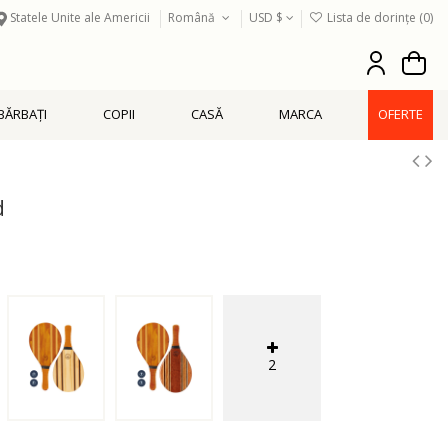
Statele Unite ale Americii
Română
USD $
Lista de dorințe (
0
)
BĂRBAŢI
COPII
CASĂ
MARCA
OFERTE
d
2