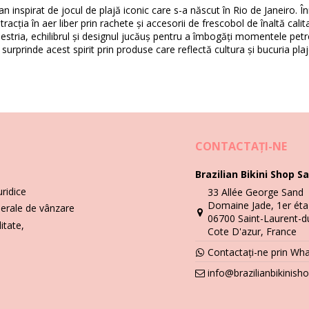
n inspirat de jocul de plajă iconic care s-a născut în Rio de Janeiro. Înr
cția în aer liber prin rachete și accesorii de frescobol de înaltă calita
estria, echilibrul și designul jucăuș pentru a îmbogăți momentele petr
surprinde acest spirit prin produse care reflectă cultura și bucuria plaj
Instrucţiuni de spălare și îngrijire
eblon Beach Bat Red
CONTACTAŢI-NE
Brazilian Bikini Shop Sa
un delicat.
uridice
33 Allée George Sand
Domaine Jade, 1er éta
nerale de vânzare
06700 Saint-Laurent-d
itate,
Cote D'azur, France
Video
Contactați-ne prin Wh
 Red Frescobol Carioca
info@brazilianbikinis