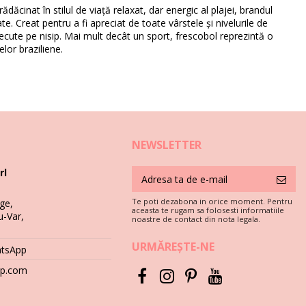
ădăcinat în stilul de viață relaxat, dar energic al plajei, brandul
te. Creat pentru a fi apreciat de toate vârstele și nivelurile de
ecute pe nisip. Mai mult decât un sport, frescobol reprezintă o
elor braziliene.
NEWSLETTER
rl
Te poti dezabona in orice moment. Pentru
ge,
aceasta te rugam sa folosesti informatiile
u-Var,
noastre de contact din nota legala.
URMĂREȘTE-NE
atsApp
hop.com