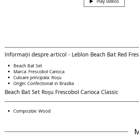
Play videos
Informații despre articol - Leblon Beach Bat Red Fre
Beach Bat Set
Marca: Frescobol Carioca
Culoare principala: Roșu
Origin: Confectionat in Brazilia
Beach Bat Set Roșu Frescobol Carioca Classic
Compoziție: Wood
M
Departamentul: Unisex, Beach Bat Set
Ambalajul include: 1 x Beach Bat Set (Nu sunt incluse alte acce