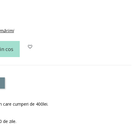
 mărimi
in cos
în care cumperi de 400lei.
 de zile.