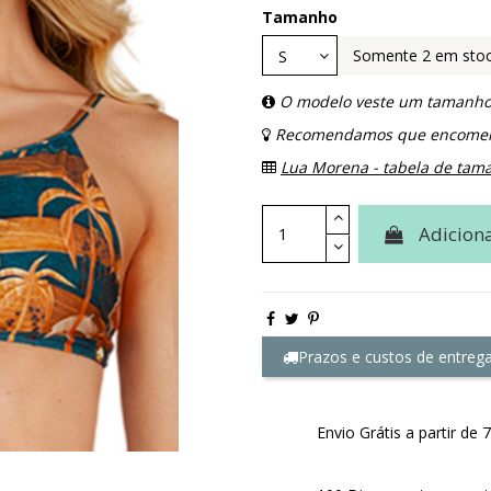
Tamanho
Somente 2 em sto
O modelo veste um tamanho
Recomendamos que encomen
Lua Morena - tabela de tam
Adiciona
Prazos e custos de entreg
Envio Grátis a partir d