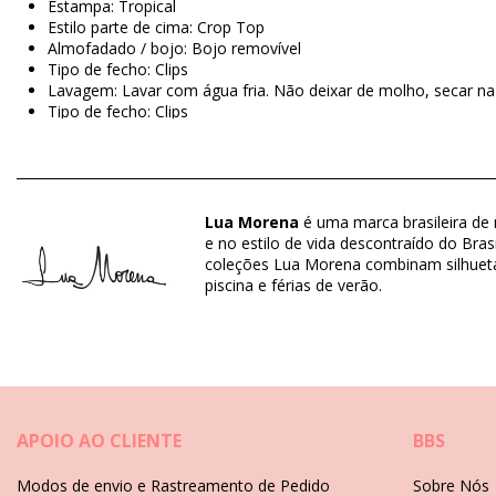
Estampa: Tropical
Estilo parte de cima: Crop Top
Almofadado / bojo: Bojo removível
Tipo de fecho: Clips
Lavagem: Lavar com água fria. Não deixar de molho, secar na 
Tipo de fecho: Clips
Origem: Feito no Brasil
Sutiãs Multi colorido Lua Morena
Lua Morena
é uma marca brasileira de m
Material: 83% Polyamide, 17% Elastane
e no estilo de vida descontraído do Bras
Forro: 88% Polyamide, 12% Elastane
coleções Lua Morena combinam silhuetas
piscina e férias de verão.
Departamento: Mulher, Sutiãs
O pacote inclui: 1 x Sutiãs (Outros acessórios não incluídos)
HS CODE / NCM: 6112.41.0010
SKU: 1981123028
EAN: XS (7899818609535), S (7899670725459), M (789967072
Referência do fornecedor: 10251035
APOIO AO CLIENTE
BBS
Peso: 55g / 0.12lb / 1.94oz
O desenho não é exato, pode variar de acordo com o corte
Modos de envio e Rastreamento de Pedido
Sobre Nós
Fotos retocadas