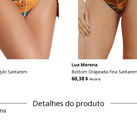
Lua Morena
gulo Santarem
Bottom Drapeada Fina Santare
60,38 $
$
86,25 $
Detalhes do produto
ena