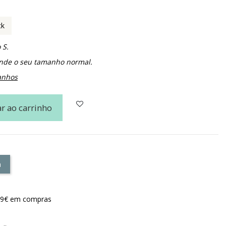
ck
 S.
de o seu tamanho normal.
anhos
r ao carrinho
a
e 79€ em compras