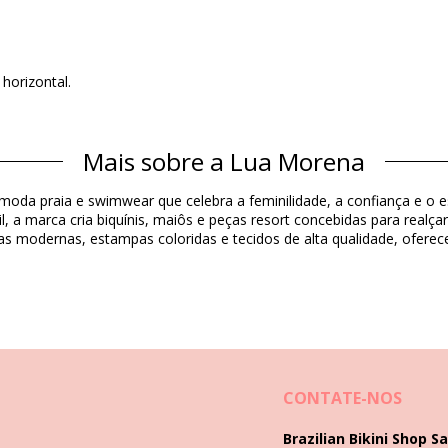
horizontal.
Mais sobre a Lua Morena
Material
oda praia e swimwear que celebra a feminilidade, a confiança e o espí
il, a marca cria biquínis, maiôs e peças resort concebidas para realça
 modernas, estampas coloridas e tecidos de alta qualidade, oferecen
Informação do produto
3417), L (7899670725466), XL (7899670725473)
CONTATE-NOS
Brazilian Bikini Shop Sa