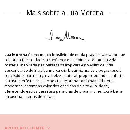
Origem: Feito no Brasil
Fato De Banho - Maiô Multi colorido Lua Morena
Mais sobre a Lua Morena
Material
Material: 85%Polyamide, 15%Elastane
Forro: 88% Polyamide, 12% Elastane
Informação do produto
Departamento: Mulher, Fato De Banho - Maiô
O pacote inclui: 1 x Fato De Banho - Maiô (Outros acessórios
Lua Morena
é uma marca brasileira de moda praia e swimwear que
não incluídos)
celebra a feminilidade, a confiança e o espírito vibrante da vida
HS CODE / NCM: 6112.41.0010
costeira. Inspirada nas paisagens tropicais e no estilo de vida
SKU: 1981123695
descontraído do Brasil, a marca cria biquínis, maiôs e peças resort
EAN: XS (7899918116346), S (7899670741138), M (7899670741190),
concebidas para realçar a beleza natural, proporcionando conforto
L (7899670741268), XL (7899670741336)
e ajuste perfeito. As coleções Lua Morena combinam silhuetas
Referência do fornecedor: 30151035
modernas, estampas coloridas e tecidos de alta qualidade,
Peso: 115g / 0.25lb / 4.06oz
oferecendo estilos versáteis para dias de praia, momentos à beira
O desenho não é exato, pode variar de acordo com o corte
da piscina e férias de verão.
Fotos retocadas
Instruções de lavagem e
cuidados
Instruções de cuidados para: Lua Morena Alcinha
APOIO AO CLIENTE
Santarem