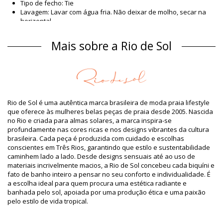
Tipo de fecho: Tie
Lavagem: Lavar com água fria. Não deixar de molho, secar na
horizontal.
Tipo de fecho: Tie
Origem: Feito no Brasil
Mais sobre a Rio de Sol
Parte de baixo de biquini Azul Rio de Sol SPRING
Material
Material: 94,2% Polyamide, 5,8% Elastane
Forro: 84% Biodegradable Nylon (AMNI SOUL ECO), 16%
Spandex (LYCRA) - OEKO-TEX - Chlorine Resistant
Rio de Sol é uma autêntica marca brasileira de moda praia lifestyle
Proteção UV: UPF 50+
que oferece às mulheres belas peças de praia desde 2005. Nascida
Informação do produto
no Rio e criada para almas solares, a marca inspira-se
profundamente nas cores ricas e nos designs vibrantes da cultura
Departamento: Mulher, Parte de baixo de biquini
brasileira. Cada peça é produzida com cuidado e escolhas
O pacote inclui: 1 x Parte de baixo de biquini (Outros
conscientes em Três Rios, garantindo que estilo e sustentabilidade
acessórios não incluídos)
caminhem lado a lado. Desde designs sensuais até ao uso de
HS CODE / NCM: 6112.41.0010
materiais incrivelmente macios, a Rio de Sol concebeu cada biquíni e
SKU: 1981126825
fato de banho inteiro a pensar no seu conforto e individualidade. É
EAN: XS (7899810444332), S (7899810444325), M (7899810444196),
a escolha ideal para quem procura uma estética radiante e
L (7899810444202), XL (7899810444219)
banhada pelo sol, apoiada por uma produção ética e uma paixão
Peso: 45g / 0.1lb / 1.59oz
pelo estilo de vida tropical.
Fotos retocadas
Instruções de lavagem e