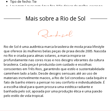
Tipo de fecho: Tie
Lavagem: Lavar com água fria. Não deixar de molho, secar na
horizontal.
Tipo de fecho: Tie
Mais sobre a Rio de Sol
Origem: Feito no Brasil
Parte de baixo de biquini Azul Rio de Sol SPRING
Material
Material: 94,2% Polyamide, 5,8% Elastane
Forro: 84% Biodegradable Nylon (AMNI SOUL ECO), 16%
Rio de Sol é uma autêntica marca brasileira de moda praia lifestyle
Spandex (LYCRA) - OEKO-TEX - Chlorine Resistant
que oferece às mulheres belas peças de praia desde 2005. Nascida
Proteção UV: UPF 50+
no Rio e criada para almas solares, a marca inspira-se
Informação do produto
profundamente nas cores ricas e nos designs vibrantes da cultura
brasileira. Cada peça é produzida com cuidado e escolhas
Departamento: Mulher, Parte de baixo de biquini
conscientes em Três Rios, garantindo que estilo e sustentabilidade
O pacote inclui: 1 x Parte de baixo de biquini (Outros
caminhem lado a lado. Desde designs sensuais até ao uso de
acessórios não incluídos)
materiais incrivelmente macios, a Rio de Sol concebeu cada biquíni e
HS CODE / NCM: 6112.41.0010
fato de banho inteiro a pensar no seu conforto e individualidade. É
SKU: 1981127149
a escolha ideal para quem procura uma estética radiante e
EAN: XS (7899810464224), S (7899810463562), M (7899810462909),
banhada pelo sol, apoiada por uma produção ética e uma paixão
L (7899810463081), XL (7899810463098)
pelo estilo de vida tropical.
Peso: 45g / 0.1lb / 1.59oz
Fotos retocadas
Instruções de lavagem e