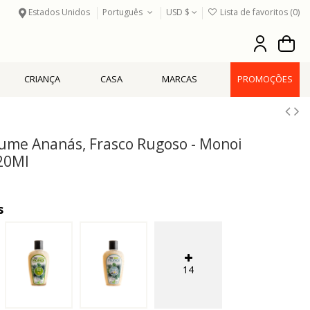
Estados Unidos
Português
USD $
Lista de favoritos (
0
)
CRIANÇA
CASA
MARCAS
PROMOÇÕES
fume Ananás, Frasco Rugoso - Monoi
20Ml
s
14