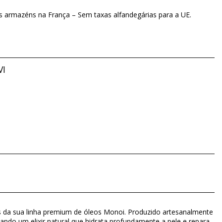
os armazéns na França – Sem taxas alfandegárias para a UE.
VI
vés da sua linha premium de óleos Monoi. Produzido artesanalmente
ando um elixir natural que hidrata profundamente a pele e repara