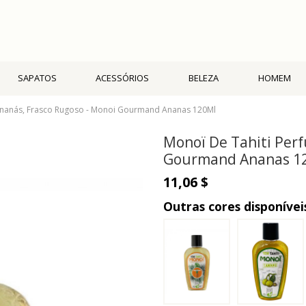
SAPATOS
ACESSÓRIOS
BELEZA
HOMEM
Ananás, Frasco Rugoso - Monoi Gourmand Ananas 120Ml
Monoï De Tahiti Per
Gourmand Ananas 1
11,06 $
Outras cores disponívei