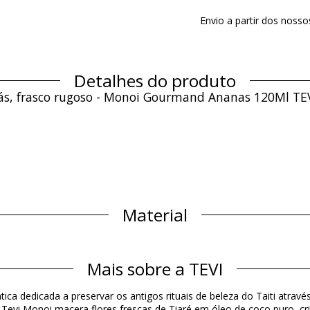
Envio a partir dos noss
Detalhes do produto
ás, frasco rugoso - Monoi Gourmand Ananas 120Ml TE
Material
Informação do produto
Mais sobre a TEVI
cluídos)
ica dedicada a preservar os antigos rituais de beleza do Taiti atra
Tevi Monoi macera flores frescas de Tiaré em óleo de coco puro, cri