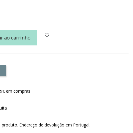
r ao carrinho
a
e 79€ em compras
uita
m produto. Endereço de devolução em Portugal.