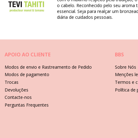
SKU: 3076003300001
o cabelo. Reconhecido pelo seu aroma tr
EAN: Tamanho único (3076003233506)
essencial. Seja para realçar um bronzea
Referência do fornecedor: 101250715
diária de cuidados pessoais.
Peso: 130g / 0.29lb / 4.59oz
Fotos retocadas
Instruções de cuidados para: TEVI Monoi Gourmand
APOIO AO CLIENTE
BBS
Modos de envio e Rastreamento de Pedido
Sobre Nós
Modos de pagamento
Menções le
Trocas
Termos e c
Devoluções
Política de
Contacte-nos
Perguntas Frequentes