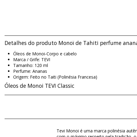
Detalhes do produto Monoï de Tahiti perfume anan
Óleos de Monoi-Corpo e cabelo
Marca / Grife: TEVI
Tamanho: 120 ml
Perfume: Ananas
Origem: Feito no Taiti (Polinésia Francesa)
Óleos de Monoi TEVI Classic
Material: 99% Monoï de Tahiti
Departamento: Unissex, Óleos de Monoi
O pacote inclui: 1 x Óleos de Monoi (Outros acessórios não in
Tevi Monoi é uma marca polinésia autênt
HS CODE / NCM: 330499
com o máximo respeito pela tradição, o 