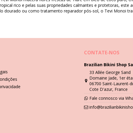
opical rico e pelas suas propriedades calmantes e protetoras, este 
do dourado ou como tratamento reparador pós-sol, o Tevi Monoi traz 
Instruções de lavagem e cuidados
 Ananas 120Ml
CONTATE-NOS
Brazilian Bikini Shop Sa
gais
33 Allée George Sand
Domaine Jade, 1er éta
ondições
06700 Saint-Laurent-d
 privacidade
Cote D'azur, France
Fale connosco via Wh
info@brazilianbikinis