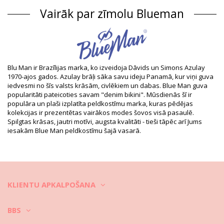
Sastāvs: 85% Polyamide, 15% Elastane
Vairāk par zīmolu Blueman
Odere: 98% Polyamide, 2% Elastane
Produkta informācija
Nodaļa: Vīriešiem, Bokseršortu peldbikses
Iesaiņojumā ietilpst: 1 x Bokseršortu peldbikses (Citi aksesuāri
nav iekļauti)
HS CODE: 6112.31.00.10
Blu Man ir Brazīlijas marka, ko izveidoja Dāvids un Simons Azulay
SKU: 198800355
1970-ajos gados. Azulay brāļi sāka savu ideju Panamā, kur viņi guva
EAN: S (7909780274829), M (7909780274836), L (7909780274843),
iedvesmi no šīs valsts krāsām, civlēkiem un dabas. Blue Man guva
XL (7909780274850), XXL (7909780274867)
popularitāti pateicoties savam "denim bikini". Mūsdienās šī ir
Piegādātāja atsauce: PR.05.2097-021
populāra un plaši izplatīta peldkostīmu marka, kuras pēdējas
Svars: 120g / 0.26lb / 4.23oz
kolekcijas ir prezentētas vairākos modes šovos visā pasaulē.
Retušēti foto
Spilgtas krāsas, jautri motīvi, augsta kvalitāti - tieši tāpēc arī Jums
iesakām Blue Man peldkostīmu šajā vasarā.
Mazgāšanas un kopšanas
pamācība
Kopšanas pamācība šim priekšmetam: Blueman
Sunga Army Romeo Azul-Marinho
Vai vēlaties valkāt jauno bikini komplektu ilgāk nekā tikai vienu
KLIENTU APKALPOŠANA
sezonu? Ja tā ir, jums jāapgūst, kā par to atbilstoši rūpēties. Tam
jābūt izgatavotam no laba auduma, lai bikini komplekts kalpotu ilgāk
par vienu vasaru. Taču kā panākt, lai tas būtu valkājams dažus
BBS
gadus?