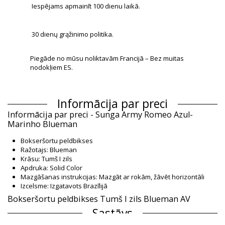
Iespējams apmainīt 100 dienu laikā.
30 dienų grąžinimo politika.
Piegāde no mūsu noliktavām Francijā – Bez muitas
nodokļiem ES.
Informācija par preci
Informācija par preci - Sunga Army Romeo Azul-
Marinho Blueman
Bokseršortu peldbikses
Ražotajs: Blueman
Krāsu: Tumš I zils
Apdruka: Solid Color
Mazgāšanas instrukcijas: Mazgāt ar rokām, žāvēt horizontāli
Izcelsme: Izgatavots Brazīlijā
Bokseršortu peldbikses Tumš I zils Blueman AV
Sastāvs