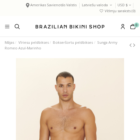
Amerikas Savienotās Valstis
Latviešu valoda
USD $
Vēlmju saraksts (
0
)
0
Mājas
Vīriesu peldbikses
Bokseršortu peldbikses
Sunga Army
Romeo Azul-Marinho