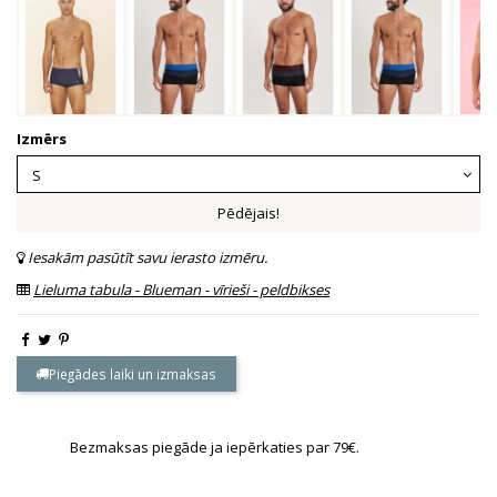
Izmērs
Pēdējais!
Iesakām pasūtīt savu ierasto izmēru.
Lieluma tabula - Blueman - vīrieši - peldbikses
Piegādes laiki un izmaksas
Bezmaksas piegāde ja iepērkaties par 79€.