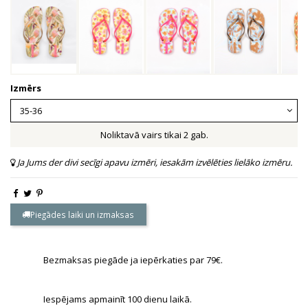
Izmērs
Noliktavā vairs tikai 2 gab.
Ja Jums der divi secīgi apavu izmēri, iesakām izvēlēties lielāko izmēru.
Piegādes laiki un izmaksas
Bezmaksas piegāde ja iepērkaties par 79€.
Iespējams apmainīt 100 dienu laikā.