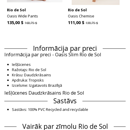
Rio de Sol
Rio de Sol
Oasis Wide Pants
Oasis Chemise
135,00 $
111,00 $
168,75 $
138,75 $
Informācija par preci
Informācija par preci - Oasis Slim Rio de Sol
Iešļūcenes
Ražotajs: Rio de Sol
Krāsu: Daudzkrāsains
Apdruka: Tropisks
Izcelsme: Izgatavots Brazīlijā
Iešļūcenes Daudzkrāsains Rio de Sol
Sastāvs
Sastāvs: 100% PVC Recycled and recyclable
Produkta informācija
Vairāk par zīmolu Rio de Sol
Nodaļa: Sievietēm, Iešļūcenes