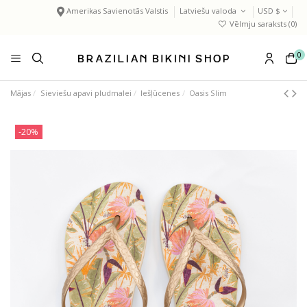
Amerikas Savienotās Valstis
Latviešu valoda
USD $
Vēlmju saraksts (
0
)
0
Mājas
Sieviešu apavi pludmalei
Iešļūcenes
Oasis Slim
-20%