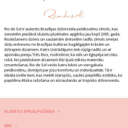
Iesaiņojumā ietilpst: 1 x Iešļūcenes (Citi aksesuāri nav iekļauti)
HS CODE: 6402.99.3165
SKU: 1934967651
EAN: 35-36 (7899810320162), 37 (7899810320179), 38
(7899810320186), 39-40 (7899810320193), 41-42 (7899810320209)
Svars: 500g / 1.1lb / 17.64oz
Rio de Sol ir autentis Brazīlijas dzīvesstila peldkostīmu zīmols, kas
Apdrukas izveidojums var atšķirties atkarībā no piegriezuma
sievietēm piedāvā skaistu pludmales apģērbu jau kopš 2005. gada.
Retušēti foto
Riodežaneiro dzimis un saulainām dvēselēm radīts zīmols smeļas
Mazgāšanas un kopšanas
dziļu iedvesmu no Brazīlijas kultūras bagātīgajām krāsām un
dzīvajiem dizainiem. Katrs izstrādājums tiek rūpīgi radīts un ar
pamācība
apzinātu pieeju Três Rios, nodrošinot, ka stils un ilgtspēja iet roku
Kopšanas pamācība šim priekšmetam: Rio de Sol
rokā. No jutekliskiem dizainiem līdz īpaši mīkstu materiālu
Oasis Slim
izmantošanai, Rio de Sol veido katru bikini un viengabala
peldkostīmu, domājot par jūsu komfortu un individualitāti. Tā ir
Padomi iešļūceņu kopšanai.
ideāla izvēle tiem, kas meklē starojošu, saules piepildītu estētiku, ko
papildina ētiska ražošana un aizraušanās ar tropisko dzīvesveidu.
Šie padomi ir piemēroti iešļūcenēm un sandalēm, piemēram,
Havaianas, Ipanema, Zaxy, Grendha …
Ir dažas vienkāršas metodes kas liks tām izskatīties tīrām un
skaistām visas vasaras garumā!
KLIENTU APKALPOŠANA
1) ūdens un ziepes
BBS
Šis ir vienkāršākais veids, kā uzturēt jūsu iešļūcenes tīras. Vispirms