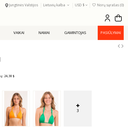
Jungtinės Valstijos
Lietuvių kalba
USD $
Norų sąrašas (
0
)
VAIKAI
NAMAI
GAMINTOJAS
PASIŪLYMAI
l
ų: 24,38 $
3