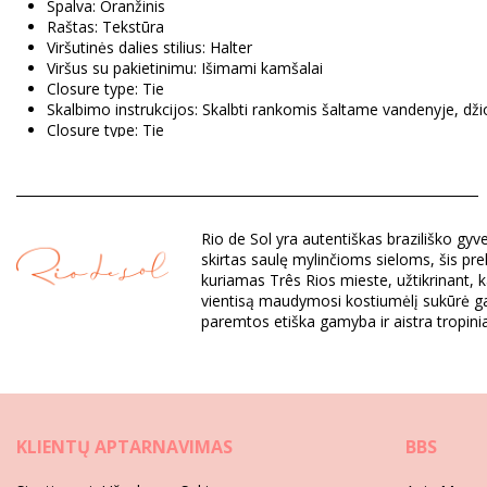
Spalva: Oranžinis
Raštas: Tekstūra
Viršutinės dalies stilius: Halter
Viršus su pakietinimu: Išimami kamšalai
Closure type: Tie
Skalbimo instrukcijos: Skalbti rankomis šaltame vandenyje, džio
Closure type: Tie
Kilmė: Pagaminta Brazilijoje
Viršutinė dalis Oranžinis Rio de Sol
Rio de Sol yra autentiškas braziliško g
Sudėtis: 84% Polyamide, 16% Elastane - OEKO-TEX - Chlorine 
skirtas saulę mylinčioms sieloms, šis pre
Pamušalas: 84% Polyamide, 16% Elastane - Oeko-Tex
kuriamas Três Rios mieste, užtikrinant, 
UV Protection: UPF 50+
vientisą maudymosi kostiumėlį sukūrė gal
paremtos etiška gamyba ir aistra tropin
Skyrius: Moterys, Viršutinė dalis
Į pakuotę įeina: 1 x Viršutinė dalis (Kiti priedai nepridedami)
HS CODE: 6112.41.0010
SKU: 1981118623
EAN: XS (7899810246066), S (7899810246073), M (789981024
KLIENTŲ APTARNAVIMAS
BBS
Svoris: 55g / 0.12lb / 1.94oz
Raštas nėra tikslus, todėl gali skirtis, priklausomai nuo kirpimo