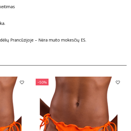
eitimas
ka.
dėlių Prancūzijoje – Nėra muito mokesčių ES.
−50%