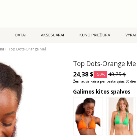
BATAI
AKSESUARAI
KŪNO PRIEŽIŪRA
VYRAI
ini
Top Dots-Orange Mel
Top Dots-Orange Me
24,38 $
48,75 $
-50%
Žemiausia kaina per pastarąsias 30 dien
Galimos kitos spalvos