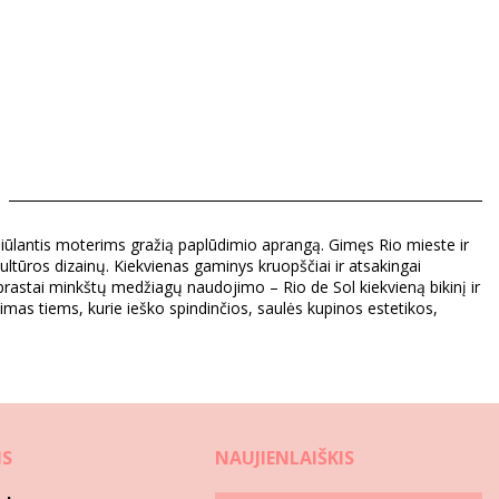
ūlantis moterims gražią paplūdimio aprangą. Gimęs Rio mieste ir
ultūros dizainų. Kiekvienas gaminys kruopščiai ir atsakingai
aprastai minkštų medžiagų naudojimo – Rio de Sol kiekvieną bikinį ir
mas tiems, kurie ieško spindinčios, saulės kupinos estetikos,
3)
IS
NAUJIENLAIŠKIS