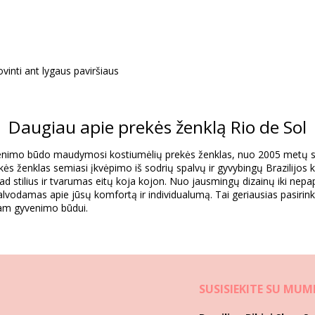
vinti ant lygaus paviršiaus
Daugiau apie prekės ženklą Rio de Sol
Sudėtis
yvenimo būdo maudymosi kostiumėlių prekės ženklas, nuo 2005 metų si
Resistant
kės ženklas semiasi įkvėpimo iš sodrių spalvų ir gyvybingų Brazilijos k
kad stilius ir tvarumas eitų koja kojon. Nuo jausmingų dizainų iki nep
vodamas apie jūsų komfortą ir individualumą. Tai geriausias pasirinki
Informacija apie gaminį
iam gyvenimo būdui.
6080), L (7899810246097), XL (7899810246103), XXL (789981026731
SUSISIEKITE SU MUM