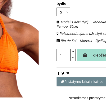
Dydis
Modelis dėvi dydį S. Modeli
liemuo: 60cm
Rekomenduojame užsakyti sav
Rio de Sol – Moteris – Dydžių
Į krepšel
Pristatymo laikai ir kainos
Nemokamas pristatymas 