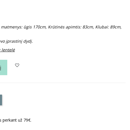
o matmenys: ūgis 170cm, Krūtinės apimtis: 83cm, Klubai: 89cm,
o įprastinį dydį.
 lentelė
į
perkant už 79€.