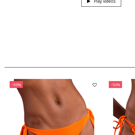
Play videos
−50%
−50%