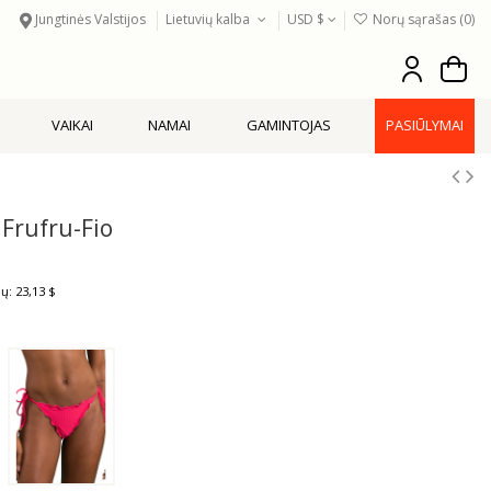
Jungtinės Valstijos
Lietuvių kalba
USD $
Norų sąrašas (
0
)
VAIKAI
NAMAI
GAMINTOJAS
PASIŪLYMAI
Frufru-Fio
ų: 23,13 $