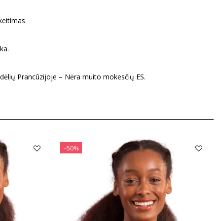
eitimas
ka.
dėlių Prancūzijoje – Nėra muito mokesčių ES.
−50%