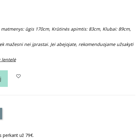
o matmenys: ūgis 170cm, Krūtinės apimtis: 83cm, Klubai: 89cm,
iek mažesni nei įprastai. Jei abejojate, rekomenduojame užsakyti
 lentelė
į
perkant už 79€.