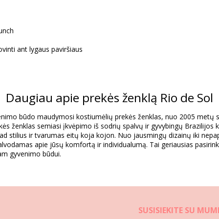
runch
vinti ant lygaus paviršiaus
Sudėtis
Daugiau apie prekės ženklą Rio de Sol
Resistant
yvenimo būdo maudymosi kostiumėlių prekės ženklas, nuo 2005 metų si
kės ženklas semiasi įkvėpimo iš sodrių spalvų ir gyvybingų Brazilijos k
Informacija apie gaminį
kad stilius ir tvarumas eitų koja kojon. Nuo jausmingų dizainų iki nep
vodamas apie jūsų komfortą ir individualumą. Tai geriausias pasirinki
iam gyvenimo būdui.
5830), L (7899810245847), XL (7899810245854)
SUSISIEKITE SU MUM