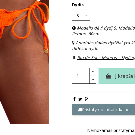
Dydis
Modelis dėvi dydį S. Modeli
liemuo: 60cm
Apatinės dalies dydžiai yra k
didesnį dydį.
Rio de Sol – Moteris – Dydžių
Į krepšel
Pristatymo laikai ir kainos
Nemokamas pristatymas 