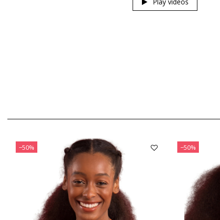
Play videos
−50%
−50%