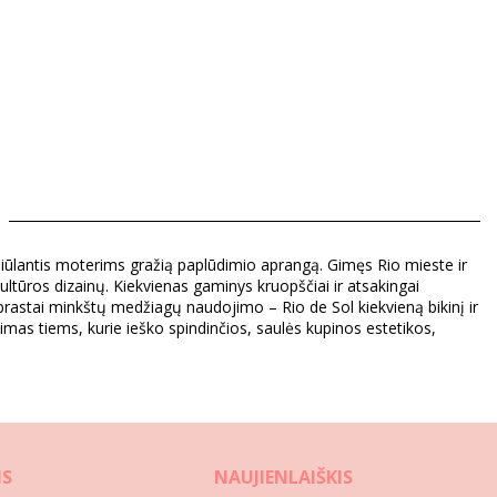
ūlantis moterims gražią paplūdimio aprangą. Gimęs Rio mieste ir
ultūros dizainų. Kiekvienas gaminys kruopščiai ir atsakingai
aprastai minkštų medžiagų naudojimo – Rio de Sol kiekvieną bikinį ir
mas tiems, kurie ieško spindinčios, saulės kupinos estetikos,
IS
NAUJIENLAIŠKIS