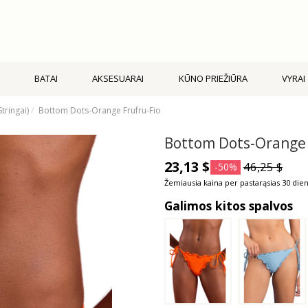
BATAI
AKSESUARAI
KŪNO PRIEŽIŪRA
VYRAI
Stringai)
Bottom Dots-Orange Frufru-Fio
Bottom Dots-Orange 
23,13 $
46,25 $
-50%
Žemiausia kaina per pastarąsias 30 dien
Galimos kitos spalvos