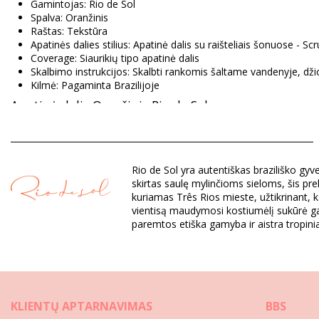
Gamintojas: Rio de Sol
Spalva: Oranžinis
Raštas: Tekstūra
Apatinės dalies stilius: Apatinė dalis su raišteliais šonuose - Sc
Coverage: Siaurikių tipo apatinė dalis
Skalbimo instrukcijos: Skalbti rankomis šaltame vandenyje, džio
Kilmė: Pagaminta Brazilijoje
Apatinė dalis Oranžinis Rio de Sol
Sudėtis: 84% Polyamide, 16% Elastane - OEKO-TEX - Chlorine 
Pamušalas: 84% Polyamide, 16% Elastane - Oeko-Tex
Rio de Sol yra autentiškas braziliško g
UV Protection: UPF 50+
skirtas saulę mylinčioms sieloms, šis pre
kuriamas Três Rios mieste, užtikrinant, 
vientisą maudymosi kostiumėlį sukūrė gal
Skyrius: Moterys, Apatinė dalis
paremtos etiška gamyba ir aistra tropin
Į pakuotę įeina: 1 x Apatinė dalis (Kiti priedai nepridedami)
HS CODE: 6112.41.0010
SKU: 1981118618
EAN: XS (7899810245816), S (7899810245823), M (789981024
Svoris: 45g / 0.1lb / 1.59oz
Raštas nėra tikslus, todėl gali skirtis, priklausomai nuo kirpimo
KLIENTŲ APTARNAVIMAS
BBS
Retušuotos nuotraukos