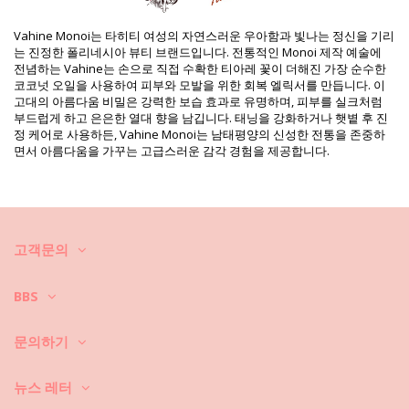
SKU: 2300000035
EAN: 원 사이즈 (3770033200322)
Vahine Monoi는 타히티 여성의 자연스러운 우아함과 빛나는 정신을 기리
중량: 130g / 0.29lb / 4.59oz
는 진정한 폴리네시아 뷰티 브랜드입니다. 전통적인 Monoi 제작 예술에
보정한 사진
전념하는 Vahine는 손으로 직접 수확한 티아레 꽃이 더해진 가장 순수한
세탁 및 관리 안내
코코넛 오일을 사용하여 피부와 모발을 위한 회복 엘릭서를 만듭니다. 이
고대의 아름다움 비밀은 강력한 보습 효과로 유명하며, 피부를 실크처럼
관리 안내 사항: Vahine Vahine Body Milk 125 Ml
부드럽게 하고 은은한 열대 향을 남깁니다. 태닝을 강화하거나 햇볕 후 진
정 케어로 사용하든, Vahine Monoi는 남태평양의 신성한 전통을 존중하
면서 아름다움을 가꾸는 고급스러운 감각 경험을 제공합니다.
고객문의
BBS
문의하기
뉴스 레터