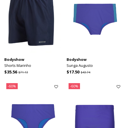
Bodyshow
Bodyshow
Shorts Marinho
Sunga Augusto
$35.56
$17.50
$71.13
$43.74
-60%
-60%