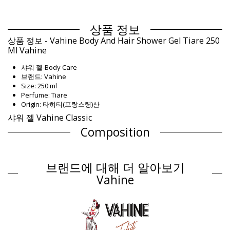
상품 정보
상품 정보 - Vahine Body And Hair Shower Gel Tiare 250
Ml Vahine
샤워 젤-Body Care
브랜드: Vahine
Size: 250 ml
Perfume: Tiare
Origin: 타히티(프랑스령)산
샤워 젤 Vahine Classic
Composition
Composition: 0.5% Monoï de Tahiti Appellation of Origin (AO).
Aqua, Sodium laureth sulfate, Cocamidopropyl betaine,
브랜드에 대해 더 알아보기
Propylene glycol 5-bromo-5-nitro-1,3-dioxane, Cocos nucifera
oil, Gardenia taitensis flower extract, Parfum (Fragrance),
Vahine
Tocopherol (Vitamin E), Amyl ci
제품 정보
구분: Unisex, 샤워 젤
패키지 포함 항목: 1 x 샤워 젤 (포함되지 않는 다른 액세서리)