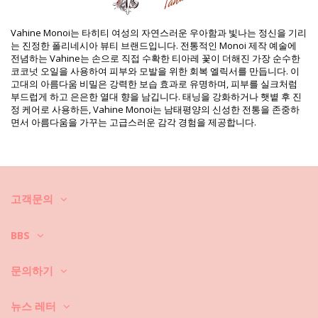
HS CODE: 330499
SKU: 2300000033
EAN: 원 사이즈 (3770033200254)
Vahine Monoi는 타히티 여성의 자연스러운 우아함과 빛나는 정신을 기리
중량: 250g / 0.55lb / 8.82oz
는 진정한 폴리네시아 뷰티 브랜드입니다. 전통적인 Monoi 제작 예술에
보정한 사진
전념하는 Vahine는 손으로 직접 수확한 티아레 꽃이 더해진 가장 순수한
세탁 및 관리 안내
코코넛 오일을 사용하여 피부와 모발을 위한 회복 엘릭서를 만듭니다. 이
고대의 아름다움 비밀은 강력한 보습 효과로 유명하며, 피부를 실크처럼
관리 안내 사항: Vahine Vahine Body And Hair Shower
부드럽게 하고 은은한 열대 향을 남깁니다. 태닝을 강화하거나 햇볕 후 진
Gel Tiare 250 Ml
정 케어로 사용하든, Vahine Monoi는 남태평양의 신성한 전통을 존중하
면서 아름다움을 가꾸는 고급스러운 감각 경험을 제공합니다.
고객문의
BBS
문의하기
뉴스 레터