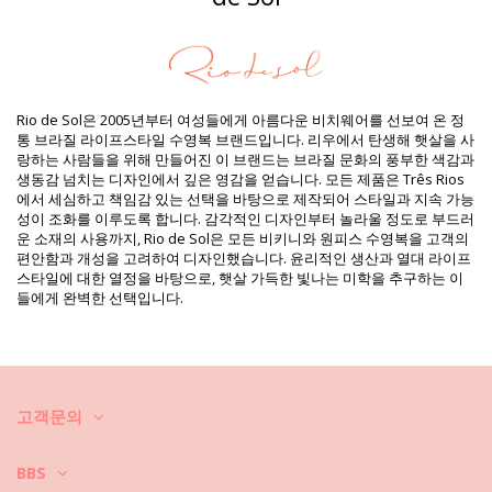
구분: 여성, 맥시 드레스들
패키지 포함 항목: 1 x 맥시 드레스들 (포함되지 않는 다른 액세서리)
HS CODE: 611430
SKU: 1987002692
EAN: 원 사이즈 (7899810298904)
Rio de Sol은 2005년부터 여성들에게 아름다운 비치웨어를 선보여 온 정
중량: 600g / 1.32lb / 21.16oz
통 브라질 라이프스타일 수영복 브랜드입니다. 리우에서 탄생해 햇살을 사
프린트는 동일하지 않으며 컷에 따라 다를 수 있습니다
랑하는 사람들을 위해 만들어진 이 브랜드는 브라질 문화의 풍부한 색감과
보정한 사진
생동감 넘치는 디자인에서 깊은 영감을 얻습니다. 모든 제품은 Três Rios
세탁 및 관리 안내
에서 세심하고 책임감 있는 선택을 바탕으로 제작되어 스타일과 지속 가능
관리 안내 사항: Rio de Sol Rain Long Dress
성이 조화를 이루도록 합니다. 감각적인 디자인부터 놀라울 정도로 부드러
운 소재의 사용까지, Rio de Sol은 모든 비키니와 원피스 수영복을 고객의
비치웨어는 어떻게 관리하세요?
편안함과 개성을 고려하여 디자인했습니다. 윤리적인 생산과 열대 라이프
스타일에 대한 열정을 바탕으로, 햇살 가득한 빛나는 미학을 추구하는 이
들에게 완벽한 선택입니다.
시즌 동안 비키니 또는 수영복 뿐만 아니라 드레스, 스커트, 쇼트 코트, 반
바지 등을 사용하십니다. 청결하고 멋진 형태를 어떻게 유지하세요?
1. 모래를 항상 잘 털어 내세요. 해변에서 최대한 확실하게 털어 주세요, 집
에 와서 진공 청소기를 사용해도 좋습니다. 또는, 따뜻한 물 안에 담그세요.
고객문의
섬유가 한결 부드러워지고 모래가 물 아래로 떨어집니다.
BBS
2. 비치웨어를 오랜 시간 축축한 상태에서 둘둘 말아놓지 마세요. 왜 그럴