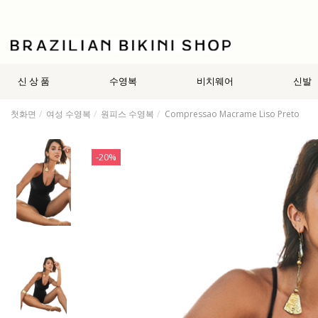
신 상 품
수영복
비치웨어
신발
첫화면
여성 수영복
원피스 수영복
Compressao Macrame Liso Preto
-20%