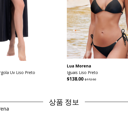
Lua Morena
rgola Uv Liso Preto
Iguais Liso Preto
$138.00
$172.50
상품 정보
rena