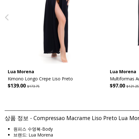
Lua Morena
Lua Morena
Kimono Longo Crepe Liso Preto
Multiformas A
$139.00
$97.00
$173.75
$121.25
상품 정보 - Compressao Macrame Liso Preto Lua Mo
원피스 수영복-Body
브랜드: Lua Morena