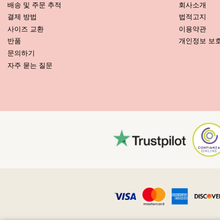
배송 및 주문 추적
회사소개
결제 방법
법적고지
관리 안내 사항: Lua Morena Compressao Macrame Lis
사이즈 교환
이용약관
새로운 비키니를 오래 사용하시고 싶으세요? 비키니를 잘 관리하는 방법
반품
개인정보 보
문의하기
우선: 거친 표면에 닿지 않도록 하세요. 앉거나 눕게 되면 타월을 항상 
자주 묻는 질문
다.
세탁 방법? 비키니를 매번 사용한 후, 바닷물이 아닌 청결한 물에 헹구
비누도 좋지만 수영복 세탁 전용 제품이 더 좋습니다.
비치 백이나 파우치 안에 든 젖은 수영복을 꺼내야 한다는 것을 항상 기
주 또는 주름 장식 등과 같은 장식품이 있으면 세탁할 때 문지르기, 비
수영복에 얼룩이 묻으면, 마르지 않았을 때 가볍게 쳐내세요. 얼룩이 
어떻게 건조시키나요? 직사 일광에 두면 절대로 안 됩니다. 타월을 깔고
직사 일광에 노출시키면 컬러가 날아갑니다. 건조기를 사용하면 절대로
천에 박힌 작은 모래 알갱이는 어떻게 빼내는가요? 헤어드라이어를 저