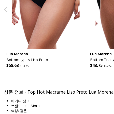
Lua Morena
Lua Morena
Bottom Iguais Liso Preto
Bottom Triang
$58.63
$43.75
$83.75
$62.50
상품 정보 - Top Hot Macrame Liso Preto Lua Morena
비키니 상의
브랜드: Lua Morena
색상: 검은