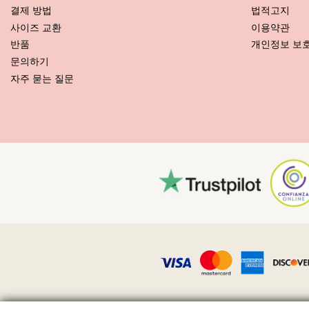
결제 방법
법적고지
사이즈 교환
이용약관
관리 안내 사항: Lua Morena Top Hot Macrame Liso P
반품
개인정보 보
새로운 비키니를 오래 사용하시고 싶으세요? 비키니를 잘 관리하는 방법
문의하기
자주 묻는 질문
우선: 거친 표면에 닿지 않도록 하세요. 앉거나 눕게 되면 타월을 항상 
다.
세탁 방법? 비키니를 매번 사용한 후, 바닷물이 아닌 청결한 물에 헹구
비누도 좋지만 수영복 세탁 전용 제품이 더 좋습니다.
비치 백이나 파우치 안에 든 젖은 수영복을 꺼내야 한다는 것을 항상 기
주 또는 주름 장식 등과 같은 장식품이 있으면 세탁할 때 문지르기, 비
수영복에 얼룩이 묻으면, 마르지 않았을 때 가볍게 쳐내세요. 얼룩이 
어떻게 건조시키나요? 직사 일광에 두면 절대로 안 됩니다. 타월을 깔고
직사 일광에 노출시키면 컬러가 날아갑니다. 건조기를 사용하면 절대로
천에 박힌 작은 모래 알갱이는 어떻게 빼내는가요? 헤어드라이어를 저