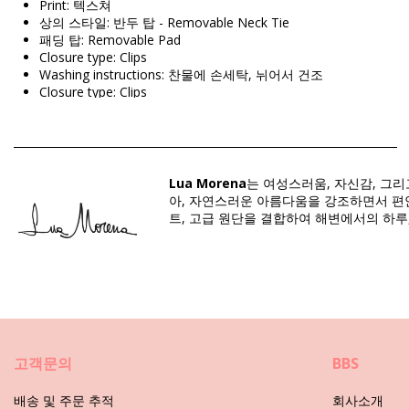
Print: 텍스쳐
상의 스타일: 반두 탑 - Removable Neck Tie
패딩 탑: Removable Pad
Closure type: Clips
Washing instructions: 찬물에 손세탁, 뉘어서 건조
Closure type: Clips
Origin: 브라질산
비키니 상의 검은 Lua Morena
Lua Morena
는 여성스러움, 자신감, 그
Composition: 84% Polyamide, 16% Elastane
아, 자연스러운 아름다움을 강조하면서 편안
Lining: 88% Polyamide, 12% Elastane
트, 고급 원단을 결합하여 해변에서의 하루
구분: 여성, 비키니 상의
패키지 포함 항목: 1 x 비키니 상의 (포함되지 않는 다른 액세서리)
HS CODE: 6112.41.0010
SKU: 1981123150
EAN: XS (7899818615499), S (7899670728221), M (789967072
공급업체 참고: 11251002
고객문의
BBS
중량: 55g / 0.12lb / 1.94oz
프린트는 동일하지 않으며 컷에 따라 다를 수 있습니다
배송 및 주문 추적
회사소개
보정한 사진