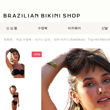
신 상 품
수영복
비치웨어
신발
첫화면
여성 수영복
비키니 상의
반두 비키니 (bandeau)
Top Hot Macram
-30%