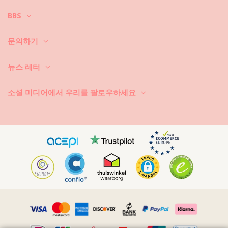
을 알려 드리겠습니다. 비키니를 1년만 입고 버릴 것이 아니라면 고급 소재
BBS
를 선택하셔야 합니다. 그러면, 몇 년 동안 어떻게 관리할까요?
우선: 거친 표면에 닿지 않도록 하세요. 앉거나 눕게 되면 타월을 항상 깔아
문의하기
놓으세요. 콘크리트, 돌 (예를 들어, 수영장 모서리), 나무 조각 등과 같은 표
면에 직접 닿게 되면 수영복의 부드러운 직물은 금세 손상됩니다.
뉴스 레터
세탁 방법? 비키니를 매번 사용한 후, 바닷물이 아닌 청결한 물에 헹구세
요. 항상 손세탁하시기 바랍니다. 찌든 때 제거제와 같은 강력한 세제는 절
대로 사용하지 마세요. 연한 천에 사용하는 세제를 사용하세요. 일반 비누
소셜 미디어에서 우리를 팔로우하세요
도 좋지만 수영복 세탁 전용 제품이 더 좋습니다.
비치 백이나 파우치 안에 든 젖은 수영복을 꺼내야 한다는 것을 항상 기억
하세요. 젖은 상태에서 접거나 말아서 오래 두면 절대로 안 됩니다. 왜 그럴
까요? 인쇄 무늬와 패턴이 탈색됩니다. 그리고, 비키니에 보석, 진주 또는
주름 장식 등과 같은 장식품이 있으면 세탁할 때 문지르기, 비틀기, 당기기
를 하지 마시기 바랍니다.
수영복에 얼룩이 묻으면, 마르지 않았을 때 가볍게 쳐내세요. 얼룩이 마른
경우에는 긁어 내려고 하지 마세요. 수영복의 염색이 손상될 수 있습니다.
가까운 세탁소에 문의하시기 바랍니다.
어떻게 건조시키나요? 직사 일광에 두면 절대로 안 됩니다. 타월을 깔고 비
키니 또는 수영복을 그 위에 놓으세요. 조심스럽게 둘둘 말아서 대충 물기
를 빼내세요. 타월 위에 다시 펴 놓고 그늘 아래에서 건조시키세요. 직사 일
광에 노출시키면 컬러가 날아갑니다. 건조기를 사용하면 절대로 안 됩니