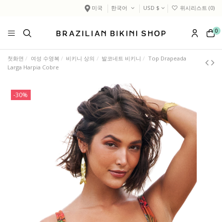
미국
한국어
USD $
위시리스트 (
0
)
0
첫화면
여성 수영복
비키니 상의
발코네트 비키니
Top Drapeada
Larga Harpia Cobre
-30%