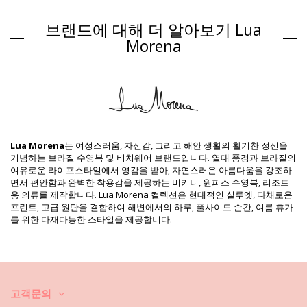
Closure type: Clips
Origin: 브라질산
브랜드에 대해 더 알아보기 Lua
비키니 상의 멀티컬러 Lua Morena
Morena
Composition
Composition: 83% Polyamide, 17% Elastane
Lining: 88% Polyamide, 12% Elastane
제품 정보
구분: 여성, 비키니 상의
패키지 포함 항목: 1 x 비키니 상의 (포함되지 않는 다른 액세서리)
Lua Morena
는 여성스러움, 자신감, 그리고 해안 생활의 활기찬 정신을
HS CODE: 6112.41.0010
기념하는 브라질 수영복 및 비치웨어 브랜드입니다. 열대 풍경과 브라질의
SKU: 1981123113
여유로운 라이프스타일에서 영감을 받아, 자연스러운 아름다움을 강조하
EAN: XS (7899818613631), S (7899818613648), M (7899670727194),
면서 편안함과 완벽한 착용감을 제공하는 비키니, 원피스 수영복, 리조트
L (7899670727262), XL (7899670727330), XXL (7899670727408)
용 의류를 제작합니다. Lua Morena 컬렉션은 현대적인 실루엣, 다채로운
공급업체 참고: 10851036
프린트, 고급 원단을 결합하여 해변에서의 하루, 풀사이드 순간, 여름 휴가
중량: 55g / 0.12lb / 1.94oz
를 위한 다재다능한 스타일을 제공합니다.
프린트는 동일하지 않으며 컷에 따라 다를 수 있습니다
보정한 사진
세탁 및 관리 안내
관리 안내 사항: Lua Morena Top Drapeada Larga
Harpia Cobre
고객문의
새로운 비키니를 오래 사용하시고 싶으세요? 비키니를 잘 관리하는 방법