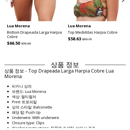
Lua Morena
Lua Morena
Bottom Drapeada Larga Harpia
Top Mediddas Harpia Cobre
Cobre
$58.63
$83.75
$66.50
$95.00
상품 정보
상품 정보 - Top Drapeada Larga Harpia Cobre Lua
Morena
비키니 상의
브랜드: Lua Morena
색상: 멀티컬러
Print: 트로피칼
상의 스타일: Balconette
패딩 탑: Push Up
Underwire: With underwire
Closure type: Clips
Washing instructions: 찬물에 손세탁, 뉘어서 건조