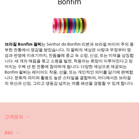
Bonfim
HS CODE: 5806.32.1070
SKU: 19550000072
EAN: 원 사이즈 (7899818109899)
공급업체 참고: LOT OF H-03-AMARELO CANARIO
중량: 10g / 0.02lb / 0.35oz
보정한 사진
세탁 및 관리 안내
브라질 Bonfim 팔찌
는 Senhor do Bonfim 리본과 브라질 바이아 주의 풍
관리 안내 사항: Bonfim Lot Of 10 Bonfim - Canario
부한 전통에서 영감을 받았습니다. 각 팔찌의 색상은 사랑과 우정부터 영
성과 번영에 이르기까지, 칸돔블레 종교 속 소망, 신성, 또는 미덕을 상징합
수영할 때는 착용하지 말고 보관용 케이스에 넣으세요.
니다. 세 개의 매듭을 묶고 소원을 빌면, 착용자는 희망이 이루어진다고 믿
어지는 수백 년 된 전통에 참여하게 됩니다. 다양한 색상으로 제공되는
쥬얼리를 착용한 후에는 청결하고 부드러운 천을 촉촉하게 적셔서 닦으세
Bonfim 팔찌는 레이어드 착용, 선물, 또는 개인적인 의미를 담기에 완벽합
요.
니다. 문화적 의미와 활용도 높은 스타일을 결합하여, 어디에서든 브라질
의 유산과 신앙, 그리고 생동감 넘치는 여름 패션을 경험할 수 있게 합니다.
전용 수납 공간이 있는 보관용 케이스에 넣으세요. 안감이 직물이면 더 좋
습니다.
Video
비디오 보기 Ribbon Lot Of 10 Bonfim - Canario Bonfim
고객문의
BBS