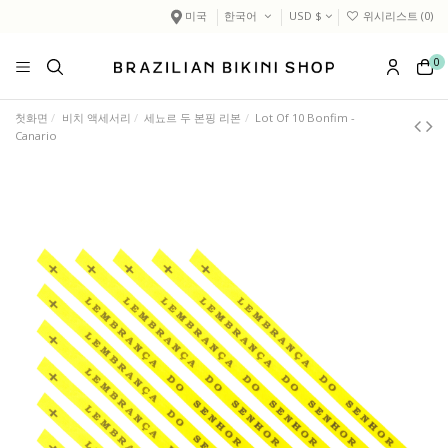
미국
한국어
USD $
위시리스트 (
0
)
0
첫화면
비치 액세서리
세뇨르 두 본핑 리본
Lot Of 10 Bonfim -
Canario