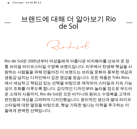
Origin: 브라질산
비키니 상의 담홍색 Rio de Sol
브랜드에 대해 더 알아보기 Rio
소재 구성
de Sol
소재 구성: 84% Polyamide, 16% Elastane - OEKO-TEX - Chlorine
Resistant
안감: 84% Polyamide, 16% Elastane - Oeko-Tex
자외선 차단: UPF 50+
제품 정보
Rio de Sol은 2005년부터 여성들에게 아름다운 비치웨어를 선보여 온 정
구분: 여성, 비키니 상의
통 브라질 라이프스타일 수영복 브랜드입니다. 리우에서 탄생해 햇살을 사
패키지 포함 항목: 1 x 비키니 상의 (포함되지 않는 다른 액세서리)
랑하는 사람들을 위해 만들어진 이 브랜드는 브라질 문화의 풍부한 색감과
HS CODE: 6112.41.0010
생동감 넘치는 디자인에서 깊은 영감을 얻습니다. 모든 제품은 Três Rios
SKU: 1981118607
에서 세심하고 책임감 있는 선택을 바탕으로 제작되어 스타일과 지속 가능
EAN: XS (7899810245267), S (7899810245274), M (7899810245281),
성이 조화를 이루도록 합니다. 감각적인 디자인부터 놀라울 정도로 부드러
L (7899810245298), XL (7899810245304), XXL (7899810267306)
운 소재의 사용까지, Rio de Sol은 모든 비키니와 원피스 수영복을 고객의
중량: 55g / 0.12lb / 1.94oz
편안함과 개성을 고려하여 디자인했습니다. 윤리적인 생산과 열대 라이프
프린트는 동일하지 않으며 컷에 따라 다를 수 있습니다
스타일에 대한 열정을 바탕으로, 햇살 가득한 빛나는 미학을 추구하는 이
보정한 사진
들에게 완벽한 선택입니다.
세탁 및 관리 안내
관리 안내 사항: Rio de Sol Top Dots-Virtual-Pink Mel
새로운 비키니를 오래 사용하시고 싶으세요? 비키니를 잘 관리하는 방법
을 알려 드리겠습니다. 비키니를 1년만 입고 버릴 것이 아니라면 고급 소재