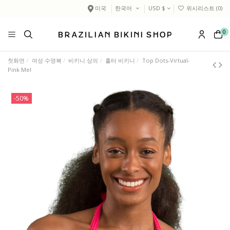
미국
한국어
USD $
위시리스트 (
0
)
0
첫화면
여성 수영복
비키니 상의
홀터 비키니
Top Dots-Virtual-
Pink Mel
-50%