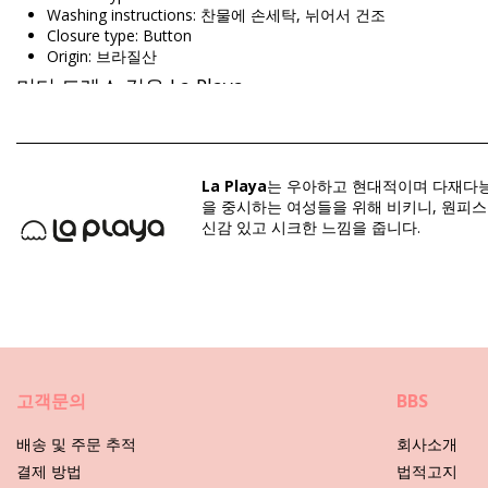
Washing instructions: 찬물에 손세탁, 뉘어서 건조
Closure type: Button
Origin: 브라질산
미디 드레스 검은 La Playa
Composition: 84% Polyester, 16% Elastane
La Playa
는 우아하고 현대적이며 다재다능한
을 중시하는 여성들을 위해 비키니, 원피
구분: 여성, 미디 드레스
신감 있고 시크한 느낌을 줍니다.
패키지 포함 항목: 1 x 미디 드레스 (포함되지 않는 다른 액세서리)
HS CODE: 611430
SKU: 1981116614
EAN: XS (7899918232688), S (7899670442738), M (789967044
공급업체 참고: 3352127
중량: 600g / 1.32lb / 21.16oz
프린트는 동일하지 않으며 컷에 따라 다를 수 있습니다
보정한 사진
고객문의
BBS
관리 안내 사항: La Playa Borboleta Tropicool Preto
배송 및 주문 추적
회사소개
결제 방법
법적고지