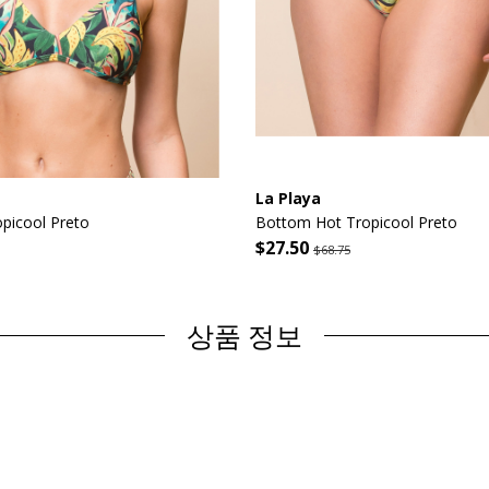
La Playa
picool Preto
Bottom Hot Tropicool Preto
$27.50
$68.75
상품 정보