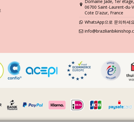
Domaine Jade, 1er étage
06700 Saint-Laurent-du-V
호
Cote D'azur, France
WhatsApp으로 문의하세
info@brazilianbikinishop
VAT 번호 FR36509778270 · 판권 소유 ©2023 Brazilian Bikini Shop