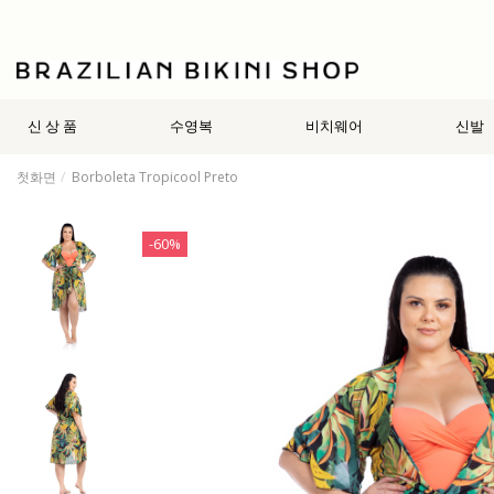
신 상 품
수영복
비치웨어
신발
첫화면
Borboleta Tropicool Preto
-60%