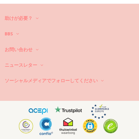
お手入れ方法: Rio de Sol Top Chuva Mel
新しいビキニセットで数シーズン中楽しんでみたいですか？もしそうな
ら、それをケアする方法を知る必要があります。貴方がひと夏以上ビキ
助けが必要？
ニセットを楽しみたいのでしたら、良質な生地を選ぶのはもちろん、そ
れを何年か長持ちさせるにはどうしたら良いのでしょうか？
BBS
まず第一に：ザラザラした表面はお避け下さい。座ったり横になったり
する際は、必ずタオルをご使用下さい。コンクリートや石（プールの縁
など）、木（破片など）などの表面に直接触れると、水着の柔らかい布
お問い合わせ
を傷めることがあります。
ニュースレター
洗濯するには？毎回のご使用後は、海水ではなくきれいな水でビキニを
洗い流して下さい。常に手洗いでの洗濯をお勧めします。汚れ除去剤な
どの強力な洗剤は絶対に使用しないで下さい。繊細な布地製品用にシン
ソーシャルメディアでフォローしてください
プルな石鹸のご使用をお勧めしますが、水着用の特別な洗剤製品が好ま
しいです。
また、ビーチバッグやポーチから濡れた水着を取り出すのを忘れないで
下さい。長時間濡らしたままにして湿らせないで下さい。何故かと言い
ますと、柄や模様が変色したり、または、ビキニがストーンや真珠また
はフリルで装飾されている場合、洗っている最中に、擦れたりねじれた
り伸びたりすることを避けるためです。
水着に汚れがある場合は、まだ濡れている間に軽くたたくようにして下
さい。汚れが乾いたら、擦ったりなどして傷を付けないで下さい。染料