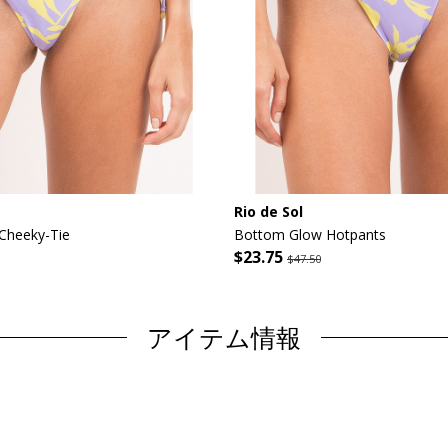
Rio de Sol
Cheeky-Tie
Bottom Glow Hotpants
$23.75
$47.50
アイテム情報