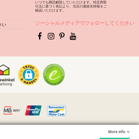
いつでも購読解除していただけます。特定商取
引法に基づく表記より、当店の連絡先情報をご
確認いただけます。
ソーシャルメディアでフォローしてください
ビキニセットを楽しみたいのでしたら、良質な生地を選ぶのはもちろ
さい
の縁など）、木（破片など）などの表面に直接触れると、水着の柔ら
剤などの強力な洗剤は絶対に使用しないで下さい。繊細な布地製品用
言いますと、柄や模様が変色したり、または、ビキニがストーンや真
染料を破壊する恐れがあります。その場合、地元のドライクリーニン
で平らに置きにし、日陰干しで乾燥させて下さい。直射日光に当てま
More info