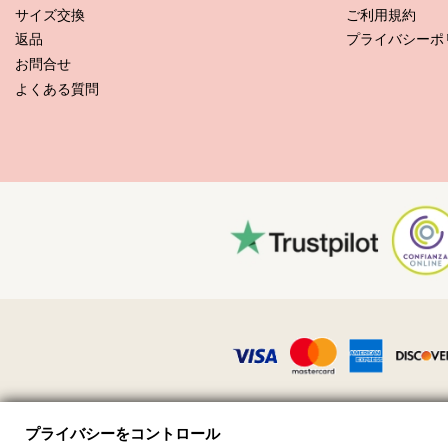
サイズ交換
ご利用規約
返品
プライバシーポ
お手入れ方法: Rio de Sol Top Glow Mel
お問合せ
新しいビキニセットで数シーズン中楽しんでみたいですか？もしそ
よくある質問
ん、それを何年か長持ちさせるにはどうしたら良いのでしょうか？
まず第一に：ザラザラした表面はお避け下さい。座ったり横になっ
かい布を傷めることがあります。
洗濯するには？毎回のご使用後は、海水ではなくきれいな水でビキ
にシンプルな石鹸のご使用をお勧めしますが、水着用の特別な洗剤
また、ビーチバッグやポーチから濡れた水着を取り出すのを忘れな
珠またはフリルで装飾されている場合、洗っている最中に、擦れた
水着に汚れがある場合は、まだ濡れている間に軽くたたくようにし
グ店に依頼することをお勧めします。
乾燥方法は？直射日光はお避け下さい。ビキニか水着をタオルの上
すと、色落ちすることがあります。ドライヤーは絶対に使わないで
布地に入り込んだ小さな砂粒子を取り除く方法は？ドライヤーの冷
プライバシーをコントロール