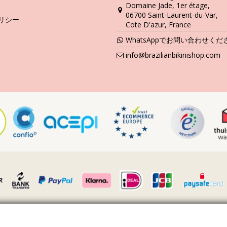
Domaine Jade, 1er étage,
洗い方と手入れ方法
06700 Saint-Laurent-du-Var,
リシー
Cote D'azur, France
うなら、それをケアする方法を知る必要があります。貴方がひと夏以上
WhatsAppでお問い合わせくだ
info@brazilianbikinishop.com
たりする際は、必ずタオルをご使用下さい。コンクリートや石（プール
ニを洗い流して下さい。常に手洗いでの洗濯をお勧めします。汚れ除去
製品が好ましいです。
いで下さい。長時間濡らしたままにして湿らせないで下さい。何故かと
りねじれたり伸びたりすることを避けるためです。
て下さい。汚れが乾いたら、擦ったりなどして傷を付けないで下さい。
に置き、余計な水分を取り除くのにに優しく包んで下さい。タオルの上
下さい。
風などで砂を吹き飛ばして見て下さい。