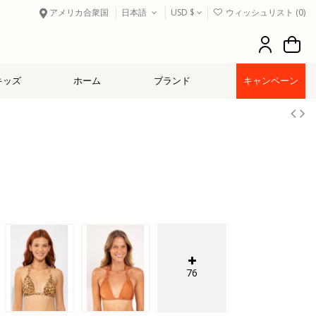
アメリカ合衆国
日本語
USD $
ウィッシュリスト (
0
)
キッズ
ホーム
ブランド
キャンペーン
76