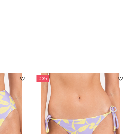
。
-50%