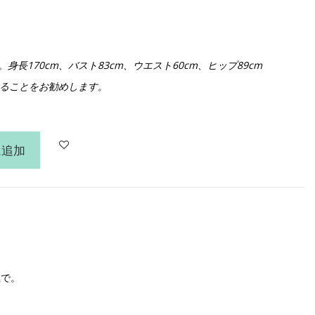
長170cm、バスト83cm、ウエスト60cm、ヒップ89cm
ることをお勧めします。
に追加
上で。