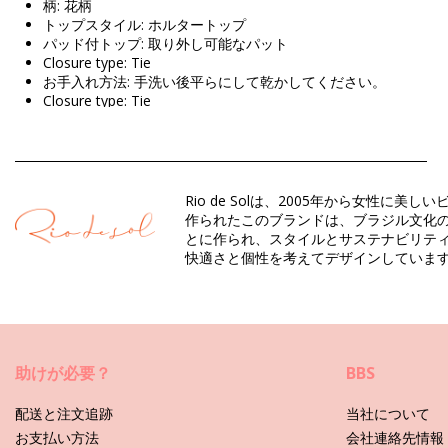
柄: 花柄
トップスタイル: ホルタートップ
パッド付トップ: 取り外し可能なパット
Closure type: Tie
お手入れ方法: 手洗い後平らにして乾かしてください。
Closure type: Tie
原産国: ブラジル製
ビキニトップ 紫 Rio de Sol Summer
Rio de Solは、2005年から女
組成物: 84% Polyamide, 16% Elastane - OEKO-TEX - Chlorine R
作られたこのブランドは、ブラジル文化の
裏地: 84% Polyamide, 16% Elastane - Oeko-Tex
とに作られ、スタイルとサステナビリティが
UV Protection: UPF 50+
快適さと個性を考えてデザインしていま
部門: ウィメンズ, ビキニトップ
パッケージを含む: 1 x ビキニトップ (他の装飾品は含まれていま
HS CODE: 6112.41.0010
SKU: 1981120292
助けが必要？
BBS
EAN: XS (7899810272744), S (7899810272751), M (789981027
重さ : 55g / 0.12lb / 1.94oz
配送と注文追跡
当社について
カットにより柄が異なることがあります。
お支払い方法
会社連絡先情報
補正された写真