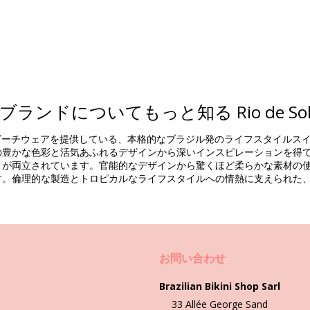
ブランドについてもっと知る Rio de So
組成物
性に美しいビーチウェアを提供している、本格的なブラジル発のライフスタイ
esistant
豊かな色彩と活気あふれるデザインから深いインスピレーションを得ていま
両立されています。官能的なデザインから驚くほど柔らかな素材の使用まで
す。倫理的な製造とトロピカルなライフスタイルへの情熱に支えられた
商品情報
せん。 )
お問い合わせ
2768), L (7899810272775), XL (7899810272782)
Brazilian Bikini Shop Sarl
33 Allée George Sand