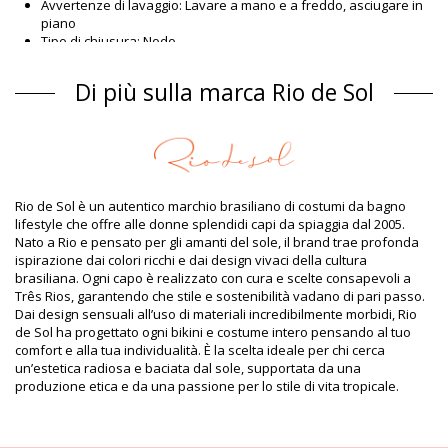
Avvertenze di lavaggio: Lavare a mano e a freddo, asciugare in
piano
Tipo di chiusura: Nodo
Origine: Prodotto in Brasile
Bikini pezzo sopra Marrone Rio de Sol SPRING
Di più sulla marca Rio de Sol
Composizione
Composizione: 84% Nylon, 16% Spandex (LYCRA) - OEKO-TEX -
Chlorine Resistant
Fodera: 84% Polyamide, 16% Elastane - Oeko-Tex
Protezione UV: UPF 50+
Rio de Sol è un autentico marchio brasiliano di costumi da bagno
Informazioni sul prodotto
lifestyle che offre alle donne splendidi capi da spiaggia dal 2005.
Nato a Rio e pensato per gli amanti del sole, il brand trae profonda
Dipartimento: Donna, Bikini pezzo sopra
ispirazione dai colori ricchi e dai design vivaci della cultura
Il pacchetto include: 1 x Bikini pezzo sopra (Altri accessori non
brasiliana. Ogni capo è realizzato con cura e scelte consapevoli a
inclusi)
Três Rios, garantendo che stile e sostenibilità vadano di pari passo.
HS CODE (Codice doganale): 6112.41.0010
Dai design sensuali all’uso di materiali incredibilmente morbidi, Rio
SKU: 1981127102
de Sol ha progettato ogni bikini e costume intero pensando al tuo
EAN: XS (7899810458223), S (7899810458230), M (7899810458247),
comfort e alla tua individualità. È la scelta ideale per chi cerca
L (7899810458254), XL (7899810458261)
un’estetica radiosa e baciata dal sole, supportata da una
Peso: 55g / 0.12lb / 1.94oz
produzione etica e da una passione per lo stile di vita tropicale.
La stampa non è esatta e può variare in base al taglio
Foto ritoccate
Istruzioni di lavaggio e cura