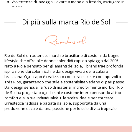
Avvertenze di lavaggio: Lavare a mano e a freddo, asciugare in
piano
Tipo di chiusura: Nodo
Origine: Prodotto in Brasile
Di più sulla marca Rio de Sol
Bikini pezzo sotto Marrone Rio de Sol SPRING
Composizione
Composizione: 84% Biodegradable Nylon (AMNI SOUL ECO),
16% Spandex (LYCRA) - OEKO-TEX - Chlorine Resistant
Fodera: 84% Biodegradable Nylon (AMNI SOUL ECO), 16%
Rio de Sol è un autentico marchio brasiliano di costumi da bagno
Spandex (LYCRA) - OEKO-TEX - Chlorine Resistant
lifestyle che offre alle donne splendidi capi da spiaggia dal 2005.
Protezione UV: UPF 50+
Nato a Rio e pensato per gli amanti del sole, il brand trae profonda
Informazioni sul prodotto
ispirazione dai colori ricchi e dai design vivaci della cultura
brasiliana. Ogni capo è realizzato con cura e scelte consapevoli a
Dipartimento: Donna, Bikini pezzo sotto
Três Rios, garantendo che stile e sostenibilità vadano di pari passo.
Il pacchetto include: 1 x Bikini pezzo sotto (Altri accessori non
Dai design sensuali all’uso di materiali incredibilmente morbidi, Rio
inclusi)
de Sol ha progettato ogni bikini e costume intero pensando al tuo
HS CODE (Codice doganale): 6112.41.0010
comfort e alla tua individualità. È la scelta ideale per chi cerca
SKU: 1981127242
un’estetica radiosa e baciata dal sole, supportata da una
EAN: XS (7899810467201), S (7899810467218), M (7899810467225),
produzione etica e da una passione per lo stile di vita tropicale.
L (7899810467232), XL (7899810467249)
Peso: 45g / 0.1lb / 1.59oz
Foto ritoccate
Istruzioni di lavaggio e cura