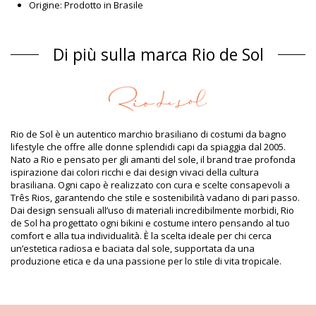
Origine: Prodotto in Brasile
Bikini pezzo sotto Marrone Rio de Sol
Composizione
Di più sulla marca Rio de Sol
Composizione: 84% Biodegradable Nylon (AMNI SOUL ECO),
16% Spandex (LYCRA) - OEKO-TEX - Chlorine Resistant
Fodera: 84% Biodegradable Nylon (AMNI SOUL ECO), 16%
Spandex (LYCRA) - OEKO-TEX - Chlorine Resistant
Protezione UV: UPF 50+
Informazioni sul prodotto
Rio de Sol è un autentico marchio brasiliano di costumi da bagno
lifestyle che offre alle donne splendidi capi da spiaggia dal 2005.
Dipartimento: Donna, Bikini pezzo sotto
Nato a Rio e pensato per gli amanti del sole, il brand trae profonda
Il pacchetto include: 1 x Bikini pezzo sotto (Altri accessori non
ispirazione dai colori ricchi e dai design vivaci della cultura
inclusi)
brasiliana. Ogni capo è realizzato con cura e scelte consapevoli a
HS CODE (Codice doganale): 6112.41.0010
Três Rios, garantendo che stile e sostenibilità vadano di pari passo.
SKU: 1981121139
Dai design sensuali all’uso di materiali incredibilmente morbidi, Rio
EAN: XS (7899810292483), S (7899810292490), M (7899810292506),
de Sol ha progettato ogni bikini e costume intero pensando al tuo
L (7899810292513), XL (7899810292520), XXL (7899810292537)
comfort e alla tua individualità. È la scelta ideale per chi cerca
Peso: 45g / 0.1lb / 1.59oz
un’estetica radiosa e baciata dal sole, supportata da una
La stampa non è esatta e può variare in base al taglio
produzione etica e da una passione per lo stile di vita tropicale.
Foto ritoccate
Istruzioni di lavaggio e cura
Istruzioni per la cura di per: Rio de Sol Bottom