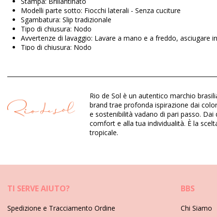
Stampa: Brillantinato
Modelli parte sotto: Fiocchi laterali - Senza cuciture
Sgambatura: Slip tradizionale
Tipo di chiusura: Nodo
Avvertenze di lavaggio: Lavare a mano e a freddo, asciugare i
Tipo di chiusura: Nodo
Origine: Prodotto in Brasile
Bikini pezzo sotto Marrone Rio de Sol SPRING
Rio de Sol è un autentico marchio brasili
Composizione: 84% Nylon, 16% Spandex (LYCRA) - OEKO-TEX -
brand trae profonda ispirazione dai colori
Fodera: 84% Polyamide, 16% Elastane - Oeko-Tex
e sostenibilità vadano di pari passo. Dai
Protezione UV: UPF 50+
comfort e alla tua individualità. È la sce
tropicale.
Dipartimento: Donna, Bikini pezzo sotto
Il pacchetto include: 1 x Bikini pezzo sotto (Altri accessori non i
HS CODE (Codice doganale): 6112.41.0010
SKU: 1981127094
EAN: S (7899810458773), M (7899810458940), L (7899810458
TI SERVE AIUTO?
BBS
Peso: 45g / 0.1lb / 1.59oz
La stampa non è esatta e può variare in base al taglio
Spedizione e Tracciamento Ordine
Chi Siamo
Foto ritoccate