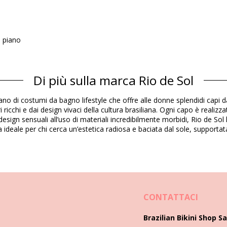
n piano
Di più sulla marca Rio de Sol
Composizione
ano di costumi da bagno lifestyle che offre alle donne splendidi capi d
 Chlorine Resistant
 ricchi e dai design vivaci della cultura brasiliana. Ogni capo è realiz
 design sensuali all’uso di materiali incredibilmente morbidi, Rio de S
lta ideale per chi cerca un’estetica radiosa e baciata dal sole, supporta
Informazioni sul prodotto
nclusi)
322), XL (7899810457707)
CONTATTACI
Brazilian Bikini Shop Sa