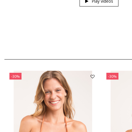
Play videos
-30%
-30%