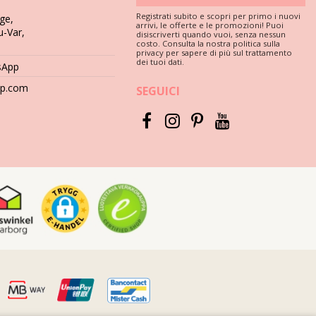
Registrati subito e scopri per primo i nuovi
ge,
arrivi, le offerte e le promozioni! Puoi
u-Var,
disiscriverti quando vuoi, senza nessun
costo. Consulta la nostra politica sulla
 must se vuoi goderti il ??tuo bikini per più di un'estate, ma come
privacy per sapere di più sul trattamento
dei tuoi dati.
sApp
hop.com
SEGUICI
 cemento, pietre (ad es. Bordi della piscina) o legno (schegge!) Può
are mai detergenti aggressivi come smacchiatori. Utilizzare
 umido. Perché? Le stampe e i motivi potrebbero scolorire. E se il
distruggere la tintura. È meglio chiedere aiuto alla tua lavanderia
esso d'acqua. Appoggialo su un asciugamano e fallo asciugare
resco.