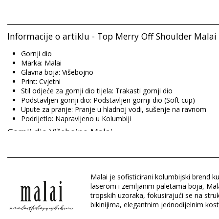
Informacije o artiklu - Top Merry Off Shoulder Malai
Gornji dio
Marka: Malai
Glavna boja: Višebojno
Print: Cvjetni
Stil odjeće za gornji dio tijela: Trakasti gornji dio
Podstavljen gornji dio: Podstavljen gornji dio (Soft cup)
Upute za pranje: Pranje u hladnoj vodi, sušenje na ravnom
Podrijetlo: Napravljeno u Kolumbiji
Gornji dio Višebojno Malai
Sastav: 93% Polyamide, 7% Elastane
Podstava: 84% Polyamide, 16% Elastane
Malai je sofisticirani kolumbijski bren
laserom i zemljanim paletama boja, Malai
tropskih uzoraka, fokusirajući se na stru
Odjel: Za žene, Gornji dio
bikinijima, elegantnim jednodijelnim kos
Pakiranje uključuje: 1 x Gornji dio (Drugi pribor koji nije uključe