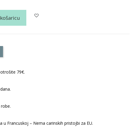
 košaricu
otrošite 79€.
 dana.
 robe.
ta u Francuskoj – Nema carinskih pristojbi za EU.