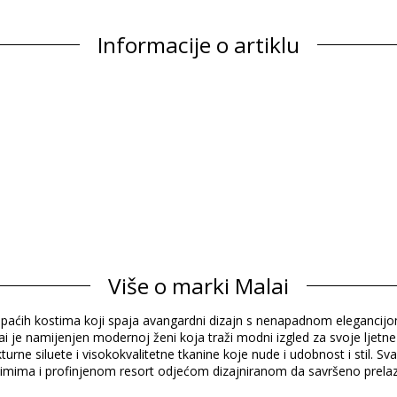
Informacije o artiklu
Sastav
Više o marki Malai
d kupaćih kostima koji spaja avangardni dizajn s nenapadnom eleganci
Informacije o proizvodu
 je namijenjen modernoj ženi koja traži modni izgled za svoje ljetne p
kturne siluete i visokokvalitetne tkanine koje nude i udobnost i stil.
timima i profinjenom resort odjećom dizajniranom da savršeno prelazi 
n)