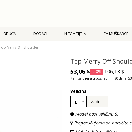
OBUĆA
DODACI
NJEGA TIJELA
ZA MUŠKARCE
Top Merry Off Shoulder
Top Merry Off Shoul
53,06 $
106,13 $
-50%
Najniža cijena u posljednjih 30 dana: 53
Veličina
Zadnji!
Model nosi veličinu S.
Preporučujemo da naručite sv
Malai tablica veličina