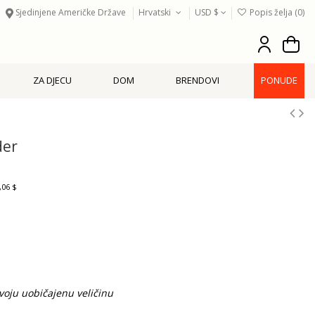
Sjedinjene Američke Države
Hrvatski
USD $
Popis želja (
0
)
ZA DJECU
DOM
BRENDOVI
PONUDE
der
,06 $
oju uobičajenu veličinu