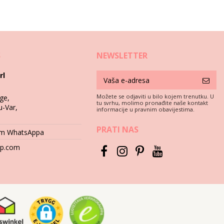
S
NEWSLETTER
rl
Možete se odjaviti u bilo kojem trenutku. U
ge,
tu svrhu, molimo pronađite naše kontakt
u-Var,
 je obavezna ako želite uživati u bikiniju više od jednog ljeta, ali
informacije u pravnim obavijestima.
PRATI NAS
tem WhatsAppa
 kamenje (npr. rubovi bazena) ili drvo (krhotine!) mogu oštetiti
hop.com
i jake deterdžente kao što su sredstva za uklanjanje mrlja.
 i uzorci mogu izgubiti boju. A ako je vaš bikini ukrašen kamenjem,