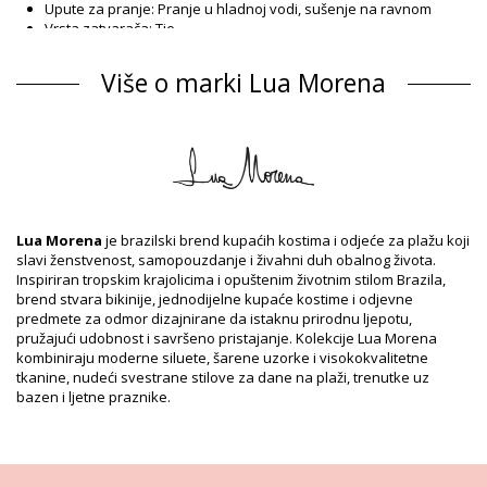
Upute za pranje: Pranje u hladnoj vodi, sušenje na ravnom
Vrsta zatvarača: Tie
Podrijetlo: Napravljeno u Brazilu
Gornji dio Bijela Lua Morena
Više o marki Lua Morena
Sastav
Sastav: 84% Polyamide, 16% Elastane
Podstava: 88% Polyamide, 12% Elastane
Informacije o proizvodu
Odjel: Za žene, Gornji dio
Pakiranje uključuje: 1 x Gornji dio (Drugi pribor koji nije
Lua Morena
je brazilski brend kupaćih kostima i odjeće za plažu koji
uključen)
slavi ženstvenost, samopouzdanje i živahni duh obalnog života.
HS CODE: 6112.41.0010
Inspiriran tropskim krajolicima i opuštenim životnim stilom Brazila,
SKU: 1981126326
brend stvara bikinije, jednodijelne kupaće kostime i odjevne
EAN: XS (7899918537493), S (7899670772996), M (7899670772989),
predmete za odmor dizajnirane da istaknu prirodnu ljepotu,
L (7899670772965), XL (7899918537387)
pružajući udobnost i savršeno pristajanje. Kolekcije Lua Morena
Referenca dobavljača: 1065235
kombiniraju moderne siluete, šarene uzorke i visokokvalitetne
Težina: 55g / 0.12lb / 1.94oz
tkanine, nudeći svestrane stilove za dane na plaži, trenutke uz
Ispis nije točan i može varirati naspram reza
bazen i ljetne praznike.
Retuširane fotografije
Upute za pranje i njegu
Upute za njegu za: Lua Morena Top Brisa-Tropical