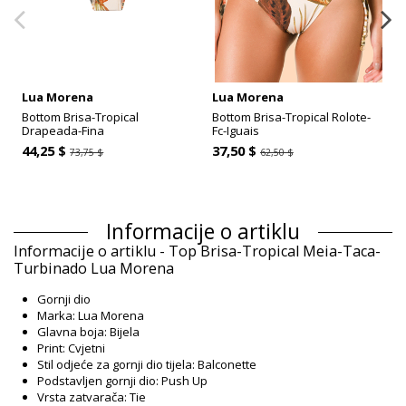
Lua Morena
Lua Morena
Bottom Brisa-Tropical
Bottom Brisa-Tropical Rolote-
Drapeada-Fina
Fc-Iguais
44,25 $
37,50 $
73,75 $
62,50 $
Informacije o artiklu
Informacije o artiklu - Top Brisa-Tropical Meia-Taca-
Turbinado Lua Morena
Gornji dio
Marka: Lua Morena
Glavna boja: Bijela
Print: Cvjetni
Stil odjeće za gornji dio tijela: Balconette
Podstavljen gornji dio: Push Up
Vrsta zatvarača: Tie