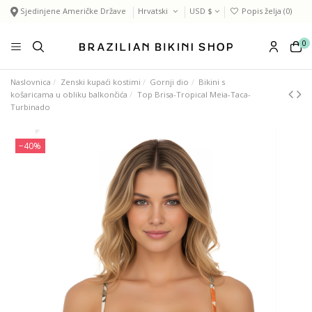
Sjedinjene Američke Države
Hrvatski
USD $
Popis želja (
0
)
0
Naslovnica
Zenski kupaći kostimi
Gornji dio
Bikini s
košaricama u obliku balkončića
Top Brisa-Tropical Meia-Taca-
Turbinado
−40%